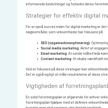
informerede beslutninger og forbedre deres forretni
Strategier for effektiv digital 
For at opnå succes inden for digital marketing er det 
nøgleområder, som virksomheder bør fokusere på:
SEO (søgemaskineoptimering)
: Optimerin
Social media marketing
: Aktivt at engager
Email marketing
: At sende målrettede kamp
Content marketing
: At skabe værdifuldt i
Ved at fokusere på disse strategier kan virksomheder 
Det er også vigtigt at måle resultaterne af disse str
Vigtigheden af forretningsplanl
En solid forretningsplan er afgørende for enhver virk
forretningsplan hjælper med at definere virksomhedens
hvordan man skal navigere i det digitale landskab.