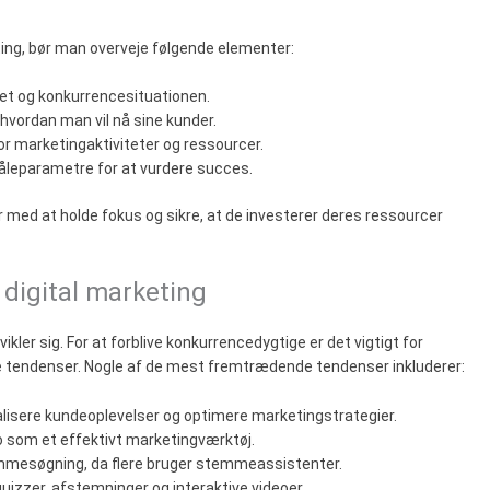
ting, bør man overveje følgende elementer:
et og konkurrencesituationen.
r, hvordan man vil nå sine kunder.
or marketingaktiviteter og ressourcer.
måleparametre for at vurdere succes.
 med at holde fokus og sikre, at de investerer deres ressourcer
 digital marketing
ikler sig. For at forblive konkurrencedygtige er det vigtigt for
ndenser. Nogle af de mest fremtrædende tendenser inkluderer:
onalisere kundeoplevelser og optimere marketingstrategier.
eo som et effektivt marketingværktøj.
temmesøgning, da flere bruger stemmeassistenter.
zzer, afstemninger og interaktive videoer.