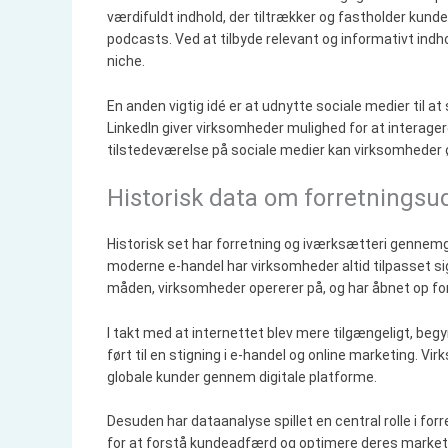
værdifuldt indhold, der tiltrækker og fastholder kunder
podcasts. Ved at tilbyde relevant og informativt indh
niche.
En anden vigtig idé er at udnytte sociale medier til
LinkedIn giver virksomheder mulighed for at interage
tilstedeværelse på sociale medier kan virksomheder ø
Historisk data om forretningsud
Historisk set har forretning og iværksætteri gennemgå
moderne e-handel har virksomheder altid tilpasset sig
måden, virksomheder opererer på, og har åbnet op for
I takt med at internettet blev mere tilgængeligt, beg
ført til en stigning i e-handel og online marketing. Vi
globale kunder gennem digitale platforme.
Desuden har dataanalyse spillet en central rolle i fo
for at forstå kundeadfærd og optimere deres marketin