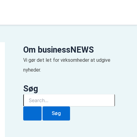
Om businessNEWS
Vi gør det let for virksomheder at udgive
nyheder.
Søg
S
ø
g
e
f
t
e