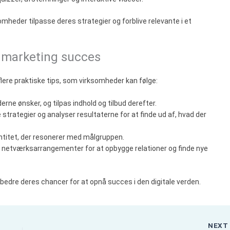
mheder tilpasse deres strategier og forblive relevante i et
al marketing succes
flere praktiske tips, som virksomheder kan følge:
erne ønsker, og tilpas indhold og tilbud derefter.
strategier og analyser resultaterne for at finde ud af, hvad der
entitet, der resonerer med målgruppen.
te netværksarrangementer for at opbygge relationer og finde nye
edre deres chancer for at opnå succes i den digitale verden.
NEX