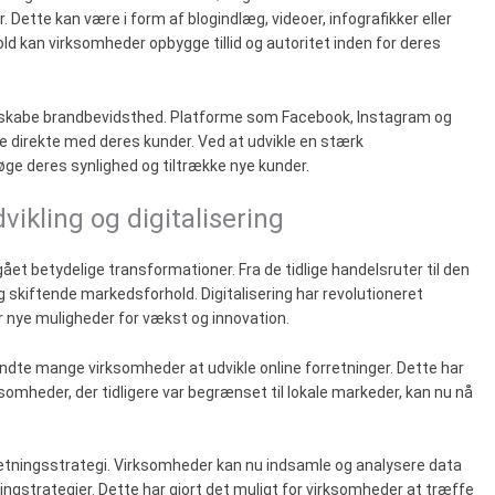
. Dette kan være i form af blogindlæg, videoer, infografikker eller
old kan virksomheder opbygge tillid og autoritet inden for deres
 at skabe brandbevidsthed. Platforme som Facebook, Instagram og
re direkte med deres kunder. Ved at udvikle en stærk
ge deres synlighed og tiltrække nye kunder.
vikling og digitalisering
et betydelige transformationer. Fra de tidlige handelsruter til den
 skiftende markedsforhold. Digitalisering har revolutioneret
 nye muligheder for vækst og innovation.
yndte mange virksomheder at udvikle online forretninger. Dette har
rksomheder, der tidligere var begrænset til lokale markeder, kan nu nå
rretningsstrategi. Virksomheder kan nu indsamle og analysere data
gstrategier. Dette har gjort det muligt for virksomheder at træffe