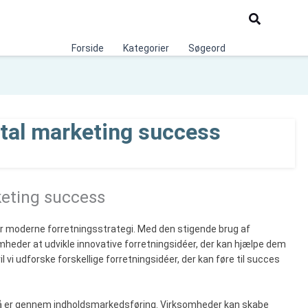
Søg
Forside
Kategorier
Søgeord
gital marketing success
rketing success
ver moderne forretningsstrategi. Med den stigende brug af
omheder at udvikle innovative forretningsidéer, der kan hjælpe dem
l vi udforske forskellige forretningsidéer, der kan føre til succes
på er gennem indholdsmarkedsføring. Virksomheder kan skabe