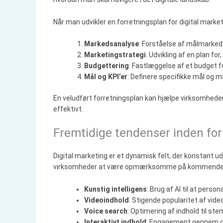
Når man udvikler en forretningsplan for digital marke
Markedsanalyse
: Forståelse af målmarked
Marketingstrategi
: Udvikling af en plan fo
Budgettering
: Fastlæggelse af et budget f
Mål og KPI’er
: Definere specifikke mål og 
En veludført forretningsplan kan hjælpe virksomheder
effektivt.
Fremtidige tendenser inden for
Digital marketing er et dynamisk felt, der konstant udv
virksomheder at være opmærksomme på kommende te
Kunstig intelligens
: Brug af AI til at pers
Videoindhold
: Stigende popularitet af vid
Voice search
: Optimering af indhold til s
Interaktivt indhold
: Engagement gennem qui