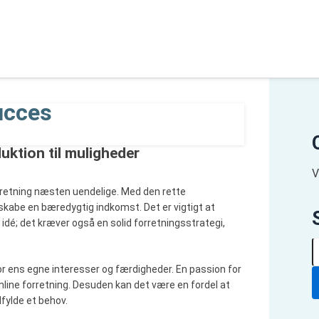
succes
duktion til muligheder
V
forretning næsten uendelige. Med den rette
 skabe en bæredygtig indkomst. Det er vigtigt at
 idé; det kræver også en solid forretningsstrategi,
S
ø
for ens egne interesser og færdigheder. En passion for
g
nline forretning. Desuden kan det være en fordel at
e
dfylde et behov.
f
t