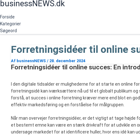
businessNEWS.dk
Gå
Søg
til
indholdet
Forside
Kategorier
Søgeord
Forretningsidéer til online 
Af
businessNEWS
/
28. december 2024
Forretningsidéer til online succes: En intro
I den digitale tidsalder er mulighederne for at starte en online 
forretningsidé kan iværksættere nå ud til et globalt publikum og
forstå, at succes i online forretning kræver mere end blot en god
effektiv markedsføring og en forståelse for målgruppen.
Når man overvejer forretningsidéer, er det vigtigt at tage højde 
et bestemt emne kan være en stærk drivkraft for at udvikle en o
undersøge markedet for at identificere huller, hvor ens idé kan u