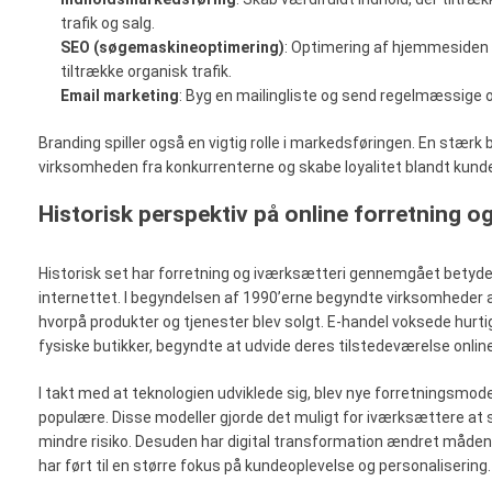
trafik og salg.
SEO (søgemaskineoptimering)
: Optimering af hjemmesiden 
tiltrække organisk trafik.
Email marketing
: Byg en mailingliste og send regelmæssige o
Branding spiller også en vigtig rolle i markedsføringen. En stærk
virksomheden fra konkurrenterne og skabe loyalitet blandt kund
Historisk perspektiv på online forretning o
Historisk set har forretning og iværksætteri gennemgået betyd
internettet. I begyndelsen af 1990’erne begyndte virksomheder at
hvorpå produkter og tjenester blev solgt. E-handel voksede hurti
fysiske butikker, begyndte at udvide deres tilstedeværelse online
I takt med at teknologien udviklede sig, blev nye forretningsmode
populære. Disse modeller gjorde det muligt for iværksættere at
mindre risiko. Desuden har digital transformation ændret måden
har ført til en større fokus på kundeoplevelse og personalisering.