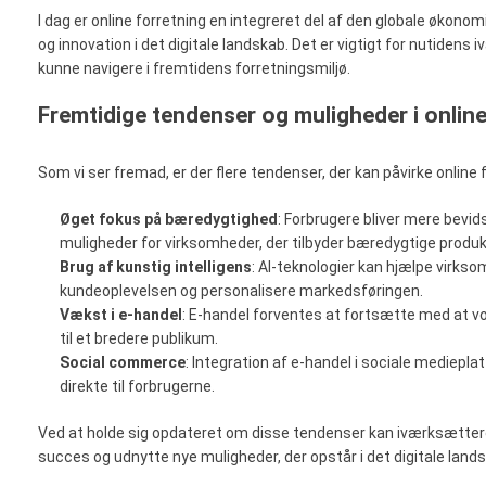
I dag er online forretning en integreret del af den globale økon
og innovation i det digitale landskab. Det er vigtigt for nutidens
kunne navigere i fremtidens forretningsmiljø.
Fremtidige tendenser og muligheder i online
Som vi ser fremad, er der flere tendenser, der kan påvirke online 
Øget fokus på bæredygtighed
: Forbrugere bliver mere bevid
muligheder for virksomheder, der tilbyder bæredygtige produk
Brug af kunstig intelligens
: AI-teknologier kan hjælpe virks
kundeoplevelsen og personalisere markedsføringen.
Vækst i e-handel
: E-handel forventes at fortsætte med at vo
til et bredere publikum.
Social commerce
: Integration af e-handel i sociale mediepla
direkte til forbrugerne.
Ved at holde sig opdateret om disse tendenser kan iværksættere
succes og udnytte nye muligheder, der opstår i det digitale land