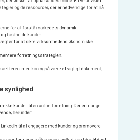
r, der ønsker at opnå succes online. En veludviklet
tegier og de ressourcer, der er nødvendige for at nå
erne for at forstå markedets dynamik.
e og fastholde kunder.
dtægter for at sikre virksomhedens økonomiske
plementere forretningsstrategien.
ærksætteren, men kan også være et vigtigt dokument,
ne synlighed
række kunder til en online forretning. Der er mange
vende, herunder:
 LinkedIn til at engagere med kunder og promovere
kker og informerer målgruppen, hvilket kan føre til øget