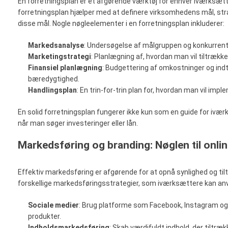
En forretningsplan er et afgørende værktøj for enhver iværksætte
forretningsplan hjælper med at definere virksomhedens mål, stra
disse mål. Nogle nøgleelementer i en forretningsplan inkluderer:
Markedsanalyse
: Undersøgelse af målgruppen og konkurrent
Marketingstrategi
: Planlægning af, hvordan man vil tiltrækk
Finansiel planlægning
: Budgettering af omkostninger og in
bæredygtighed.
Handlingsplan
: En trin-for-trin plan for, hvordan man vil im
En solid forretningsplan fungerer ikke kun som en guide for iv
når man søger investeringer eller lån.
Markedsføring og branding: Nøglen til onli
Effektiv markedsføring er afgørende for at opnå synlighed og tilt
forskellige markedsføringsstrategier, som iværksættere kan an
Sociale medier
: Brug platforme som Facebook, Instagram og
produkter.
Indholdsmarkedsføring
: Skab værdifuldt indhold, der tiltræ