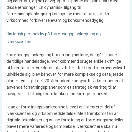
sig konstant, og det er vigtigt at tilpasse din plan i takt med
disse ændringer. En dynamisk tilgang til
forretningsplanlægning kan hjælpe med at sikre, at din
virksomhed forbliver relevant og konkurrencedygtig.
Historisk perspektiv på forretningsplanlægning og
iværksætteri
Forretningsplanlægning har en lang historie, der går tilbage til
de tidlige handelsdage, hvor købmænd brugte enkle skriftlige
aftaler for at styre deres aktiviteter. I takt med at erhvervslivet
udviklede sig, blev behovet for mere komplekse og detaljerede
planer tydeligt. I det 20. århundrede begyndte virksomheder at
anvende forretningsplaner som et strategisk værktøj til at
navigere i et stadig mere konkurrencepræget marked.
I dag er forretningsplanlægning blevet en integreret del af
iværksætteri og virksomhedsledelse. Med fremkomsten af
digitale teknologier og online forretning er forretningsmodeller
blevet mere varierede og komplekse. Iværksættere skal nu