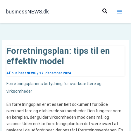
Gå
til
Søg
businessNEWS.dk
indholdet
Forretningsplan: tips til en
effektiv model
Af
businessNEWS
/
17. december 2024
Forretningsplanens betydning for iværksættere og
virksomheder
En forretningsplan er et essentielt dokument for både
iværksættere og etablerede virksomheder. Den fungerer som
en køreplan, der guider virksomheden mod dens mål og
visioner. Uden en klar forretningsplan kan det være svært at
navigere i de udfordringer, der opstår i forretningsverdenen. En