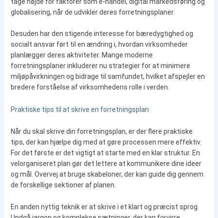
tage højde for faktorer som e-handel, digital markedsføring og
globalisering, når de udvikler deres forretningsplaner.
Desuden har den stigende interesse for bæredygtighed og
socialt ansvar ført til en ændring i, hvordan virksomheder
planlægger deres aktiviteter. Mange moderne
forretningsplaner inkluderer nu strategier for at minimere
miljøpåvirkningen og bidrage til samfundet, hvilket afspejler en
bredere forståelse af virksomhedens rolle i verden.
Praktiske tips til at skrive en forretningsplan
Når du skal skrive din forretningsplan, er der flere praktiske
tips, der kan hjælpe dig med at gøre processen mere effektiv.
For det første er det vigtigt at starte med en klar struktur. En
velorganiseret plan gør det lettere at kommunikere dine ideer
og mål. Overvej at bruge skabeloner, der kan guide dig gennem
de forskellige sektioner af planen.
En anden nyttig teknik er at skrive i et klart og præcist sprog.
Undgå jargon og komplekse sætninger, der kan forvirre