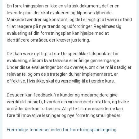
En forretningsplan er ikke en statisk dokument; det er en
levende plan, der skal evalueres og tilpasses løbende.
Markedet ændrer sig konstant, og det er vigtigt at være i stand
til at reagere på nye trends og udfordringer. Regelmæssig
evaluering af din forretningsplan kan hjælpe med at
identificere områder, der kræver justering.
Det kan være nyttigt at sætte specifikke tidspunkter for
evaluering, såsom kvartalsvise eller årlige gennemgange.
Under disse evalueringer bør du overveje, om dine mål stadig er
relevante, og om de strategier, du har implementeret, er
effektive. Hvis ikke, skal du være villig til at ændre kurs.
Desuden kan feedback fra kunder og medarbejdere give
værdifuld indsigt i, hvordan din virksomhed opfattes, og hvilke
områder der kan forbedres. At lytte til interessenterne kan
føre til innovative løsninger og nye forretningsmuligheder.
Fremtidige tendenser inden for forretningsplanlægning