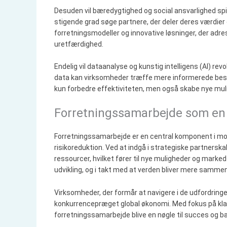
Desuden vil bæredygtighed og social ansvarlighed spill
stigende grad søge partnere, der deler deres værdier o
forretningsmodeller og innovative løsninger, der adr
uretfærdighed.
Endelig vil dataanalyse og kunstig intelligens (AI) r
data kan virksomheder træffe mere informerede beslu
kun forbedre effektiviteten, men også skabe nye mul
Forretningssamarbejde som en n
Forretningssamarbejde er en central komponent i mod
risikoreduktion. Ved at indgå i strategiske partner
ressourcer, hvilket fører til nye muligheder og marke
udvikling, og i takt med at verden bliver mere samme
Virksomheder, der formår at navigere i de udfordringe
konkurrencepræget global økonomi. Med fokus på klar
forretningssamarbejde blive en nøgle til succes og 