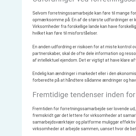
Selvom forretningssamarbejde kan føre til mange for
opmærksomme på. En af de største udfordringer er ku
Virksomheder fra forskellige lande kan have forskell
hvilket kan føre til misforståelser.
En anden udfordring er risikoen for at miste kontrol o
partnerskaber, skal de ofte dele information og ressou
af intellektuel ejendom. Det er vigtigt at have klare a
Endelig kan ændringer i markedet eller i den økonomi
forberedte på at håndtere sådanne ændringer og have s
Fremtidige tendenser inden fo
Fremtiden for forretningssamarbejde ser lovende ud, 
fremskridt gør det lettere for virksomheder at samar
samarbejdsværktøjer og platforme muliggør effektiv k
virksomheder at arbejde sammen, uanset hvor de befi