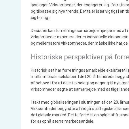
løsninger. Virksomheder, der engagerer sig i forretn
og tilpasse sig nye trends. Dette er især vigtigt i en
sig hurtigt.
Desuden kan forretningssamarbejde hjælpe med at red
virksomheder minimere deres individuelle eksponering
og mellemstore virksomheder, der måske ikke har de
Historiske perspektiver på for
Historisk set har forretningssamarbejde eksisteret i 
multinationale selskaber. I det 20. århundrede begyn
af behovet for at dele teknologi og adgang til nye mark
virksomheder søgte at samarbejde med østlige lande 
I takt med globaliseringen i slutningen af det 20. å
Virksomheder begyndte at indgå strategiske alliancer
det globale marked. Dette førte til en bølge af fusio
for at opnå større markedsandele.