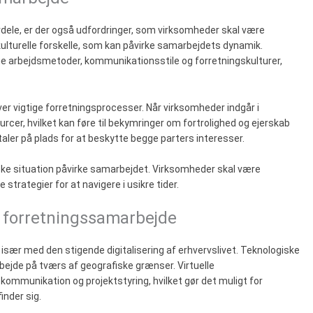
dele, er der også udfordringer, som virksomheder skal være
lturelle forskelle, som kan påvirke samarbejdets dynamik.
ige arbejdsmetoder, kommunikationsstile og forretningskulturer,
ver vigtige forretningsprocesser. Når virksomheder indgår i
rcer, hvilket kan føre til bekymringer om fortrolighed og ejerskab
ftaler på plads for at beskytte begge parters interesser.
ske situation påvirke samarbejdet. Virksomheder skal være
trategier for at navigere i usikre tider.
r forretningssamarbejde
især med den stigende digitalisering af erhvervslivet. Teknologiske
bejde på tværs af geografiske grænser. Virtuelle
ommunikation og projektstyring, hvilket gør det muligt for
nder sig.