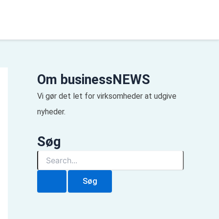
Om businessNEWS
Vi gør det let for virksomheder at udgive
nyheder.
Søg
S
ø
g
e
f
t
e