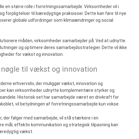
e en større rolle i forretningssamarbejde. Virksomheder vil i
g forpligtelser til bæredygtige praksisser. Dette kan føre til nye
esserer globale udfordringer som klimaændringer og social
evolutionere måden, virksomheder samarbejder på. Ved at udnytte
tninger og optimere deres samarbejdsstrategier. Dette vil ikke
igheder for vækst og innovation.
øgle til vækst og innovation
erne erhvervsliv, der muliggør vækst, innovation og
skaber kan virksomheder udnytte komplementære styrker og
dsandele. Historisk set har samarbejde været en drivkraft for
nkoblet, vil betydningen af forretningssamarbejde kun vokse.
r, der følger med samarbejde, vil stå stærkere i en
e mål, effektiv kommunikation og strategisk tilpasning kan
bæredygtig vækst.