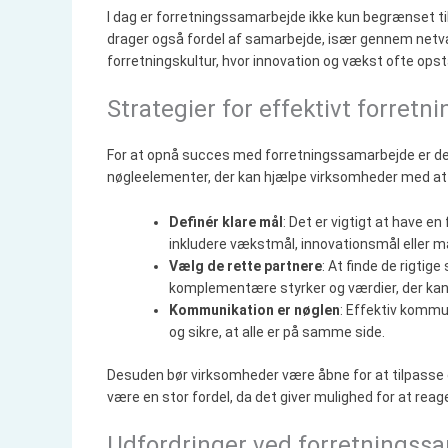
I dag er forretningssamarbejde ikke kun begrænset t
drager også fordel af samarbejde, især gennem netvæ
forretningskultur, hvor innovation og vækst ofte opst
Strategier for effektivt forret
For at opnå succes med forretningssamarbejde er det v
nøgleelementer, der kan hjælpe virksomheder med a
Definér klare mål
: Det er vigtigt at have e
inkludere vækstmål, innovationsmål eller m
Vælg de rette partnere
: At finde de rigti
komplementære styrker og værdier, der kan 
Kommunikation er nøglen
: Effektiv kommu
og sikre, at alle er på samme side.
Desuden bør virksomheder være åbne for at tilpasse de
være en stor fordel, da det giver mulighed for at reag
Udfordringer ved forretningss