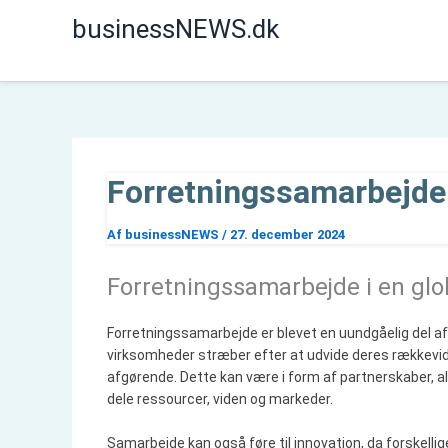
Gå
businessNEWS.dk
til
indholdet
Forretningssamarbejde 
Af
businessNEWS
/
27. december 2024
Forretningssamarbejde i en glo
Forretningssamarbejde er blevet en uundgåelig del af 
virksomheder stræber efter at udvide deres rækkevidd
afgørende. Dette kan være i form af partnerskaber, all
dele ressourcer, viden og markeder.
Samarbejde kan også føre til innovation, da forskelli