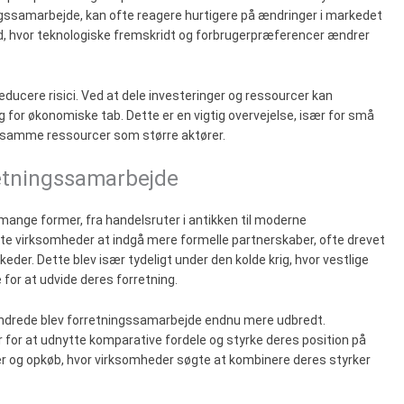
ingssamarbejde, kan ofte reagere hurtigere på ændringer i markedet
 tid, hvor teknologiske fremskridt og forbrugerpræferencer ændrer
ucere risici. Ved at dele investeringer og ressourcer kan
 for økonomiske tab. Dette er en vigtig overvejelse, især for små
 samme ressourcer som større aktører.
retningssamarbejde
mange former, fra handelsruter i antikken til moderne
dte virksomheder at indgå mere formelle partnerskaber, ofte drevet
eder. Dette blev især tydeligt under den kolde krig, hvor vestlige
for at udvide deres forretning.
rhundrede blev forretningssamarbejde endnu mere udbredt.
 for at udnytte komparative fordele og styrke deres position på
ner og opkøb, hvor virksomheder søgte at kombinere deres styrker