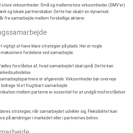
il store virksomheder. Små og mellemstore virksomheder (SMV’er)
rk og lokale partnerskaber. Dette har skabt en dynamisk
år fra samarbejde mellem forskellige aktører.
ningssamarbejde
igtigt at have klare strategier på plads. Her er nogle
t maksimere fordelene ved samarbejde:
n fælles forståelse af, hvad samarbejdet skal opnå. Dette kan
arkedsudvidelse.
ge samarbejdspartnere er afgørende. Virksomheder bør overveje
bidrage til et frugtbart samarbejde.
nikation mellem parterne er essentiel for at undgå misforståelser
res strategier, når samarbejdet udvikler sig. Fleksibilitet kan
ere på ændringer i markedet eller i partnernes behov.
amarbejde