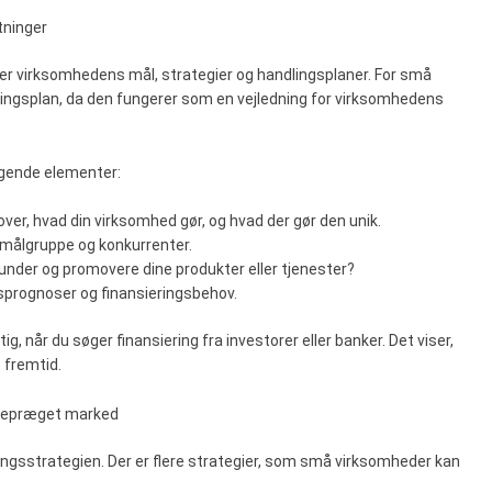
tninger
erer virksomhedens mål, strategier og handlingsplaner. For små
tningsplan, da den fungerer som en vejledning for virksomhedens
ølgende elementer:
 over, hvad din virksomhed gør, og hvad der gør den unik.
n målgruppe og konkurrenter.
 kunder og promovere dine produkter eller tjenester?
sprognoser og finansieringsbehov.
, når du søger finansiering fra investorer eller banker. Det viser,
 fremtid.
ncepræget marked
ningsstrategien. Der er flere strategier, som små virksomheder kan