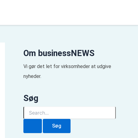
Om businessNEWS
Vi gør det let for virksomheder at udgive
nyheder.
Søg
S
ø
g
e
f