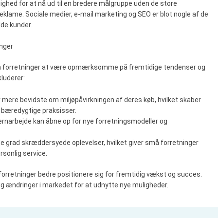
ighed for at nå ud til en bredere målgruppe uden de store
eklame. Sociale medier, e-mail marketing og SEO er blot nogle af de
lde kunder.
inger
 små forretninger at være opmærksomme på fremtidige tendenser og
luderer:
er mere bevidste om miljøpåvirkningen af deres køb, hvilket skaber
r bæredygtige praksisser.
jernarbejde kan åbne op for nye forretningsmodeller og
nde grad skræddersyede oplevelser, hvilket giver små forretninger
rsonlig service.
orretninger bedre positionere sig for fremtidig vækst og succes.
se sig ændringer i markedet for at udnytte nye muligheder.