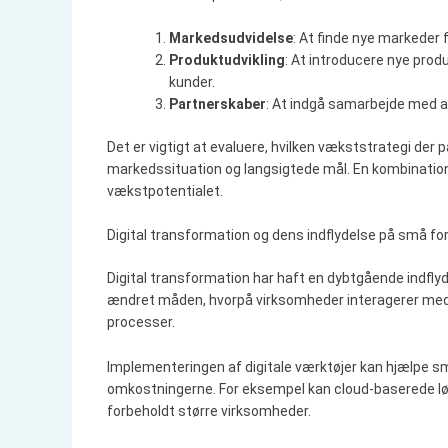
Markedsudvidelse
: At finde nye markeder 
Produktudvikling
: At introducere nye produ
kunder.
Partnerskaber
: At indgå samarbejde med a
Det er vigtigt at evaluere, hvilken vækststrategi der 
markedssituation og langsigtede mål. En kombination
vækstpotentialet.
Digital transformation og dens indflydelse på små fo
Digital transformation har haft en dybtgående indflyd
ændret måden, hvorpå virksomheder interagerer med 
processer.
Implementeringen af digitale værktøjer kan hjælpe s
omkostningerne. For eksempel kan cloud-baserede løsni
forbeholdt større virksomheder.