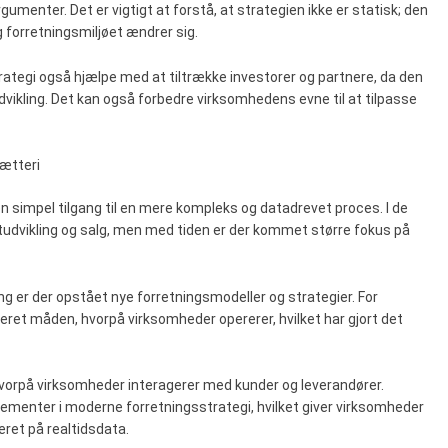
gumenter. Det er vigtigt at forstå, at strategien ikke er statisk; den
g forretningsmiljøet ændrer sig.
rategi også hjælpe med at tiltrække investorer og partnere, da den
udvikling. Det kan også forbedre virksomhedens evne til at tilpasse
sætteri
 en simpel tilgang til en mere kompleks og datadrevet proces. I de
ktudvikling og salg, men med tiden er der kommet større fokus på
ng er der opstået nye forretningsmodeller og strategier. For
eret måden, hvorpå virksomheder opererer, hvilket har gjort det
vorpå virksomheder interagerer med kunder og leverandører.
lementer i moderne forretningsstrategi, hvilket giver virksomheder
ret på realtidsdata.