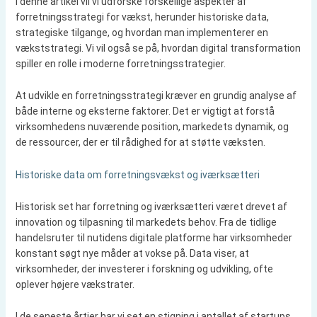
I denne artikel vil vi udforske forskellige aspekter af
forretningsstrategi for vækst, herunder historiske data,
strategiske tilgange, og hvordan man implementerer en
vækststrategi. Vi vil også se på, hvordan digital transformation
spiller en rolle i moderne forretningsstrategier.
At udvikle en forretningsstrategi kræver en grundig analyse af
både interne og eksterne faktorer. Det er vigtigt at forstå
virksomhedens nuværende position, markedets dynamik, og
de ressourcer, der er til rådighed for at støtte væksten.
Historiske data om forretningsvækst og iværksætteri
Historisk set har forretning og iværksætteri været drevet af
innovation og tilpasning til markedets behov. Fra de tidlige
handelsruter til nutidens digitale platforme har virksomheder
konstant søgt nye måder at vokse på. Data viser, at
virksomheder, der investerer i forskning og udvikling, ofte
oplever højere vækstrater.
I de seneste årtier har vi set en stigning i antallet af startups,