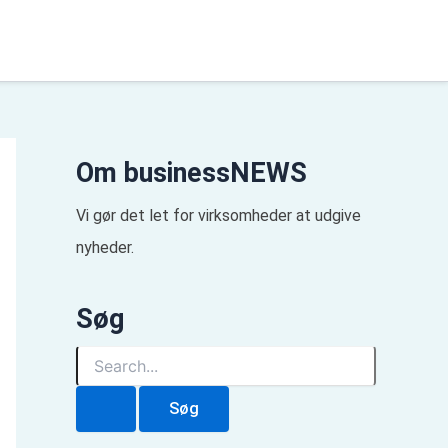
Om businessNEWS
Vi gør det let for virksomheder at udgive
nyheder.
Søg
S
ø
g
e
f