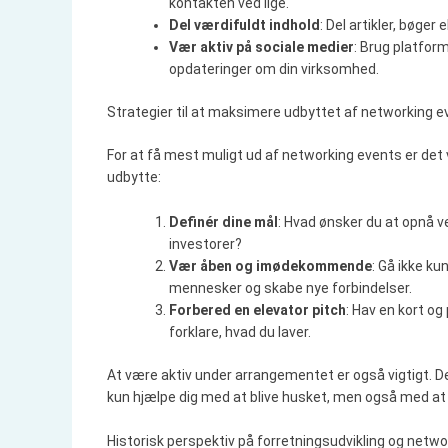
kontakten ved lige.
Del værdifuldt indhold
: Del artikler, bøger
Vær aktiv på sociale medier
: Brug platfor
opdateringer om din virksomhed.
Strategier til at maksimere udbyttet af networking 
For at få mest muligt ud af networking events er det vi
udbytte:
Definér dine mål
: Hvad ønsker du at opnå v
investorer?
Vær åben og imødekommende
: Gå ikke k
mennesker og skabe nye forbindelser.
Forbered en elevator pitch
: Hav en kort og
forklare, hvad du laver.
At være aktiv under arrangementet er også vigtigt. Del
kun hjælpe dig med at blive husket, men også med at
Historisk perspektiv på forretningsudvikling og netwo