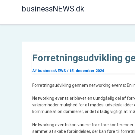
Gå
businessNEWS.dk
til
indholdet
Forretningsudvikling 
Af
businessNEWS
/
15. december 2024
Forretningsudvikling gennem networking events: En i
Networking events er blevet en uundgåelig del af forr
virksomheder mulighed for at mødes, udveksle idéer og 
kommunikation dominerer, er det stadig vigtigt at mødes
Networking events kan variere fra store konferencer 
samme: at skabe forbindelser, der kan føre til forre