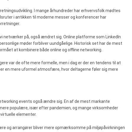
orretningsudvikling. I mange århundreder har erhvervsfolk mødtes
elsruter i antikken til moderne messer og konferencer har
rretninger.
, vi netværker på, også ændret sig. Online platforme som LinkedIn
 personlige møder forbliver uundgåelige. Historisk set har de mest
rmået at kombinere både online og offline networking.
igere var de ofte mere formelle, men i dag er der en tendens til at
er en mere uformel atmosfære, hvor deltagerne føler sig mere
 networking events også ændre sig. En af de mest markante
vet mere populære, især efter pandemien, og mange virksomheder
 virtuelle elementer.
gere og arrangører bliver mere opmærksomme på miljøpåvirkningen