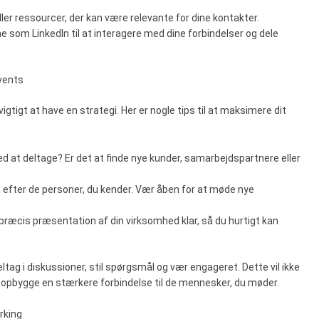
 eller ressourcer, der kan være relevante for dine kontakter.
me som LinkedIn til at interagere med dine forbindelser og dele
events
gtigt at have en strategi. Her er nogle tips til at maksimere dit
ed at deltage? Er det at finde nye kunder, samarbejdspartnere eller
un efter de personer, du kender. Vær åben for at møde nye
 præcis præsentation af din virksomhed klar, så du hurtigt kan
tag i diskussioner, stil spørgsmål og vær engageret. Dette vil ikke
 opbygge en stærkere forbindelse til de mennesker, du møder.
rking