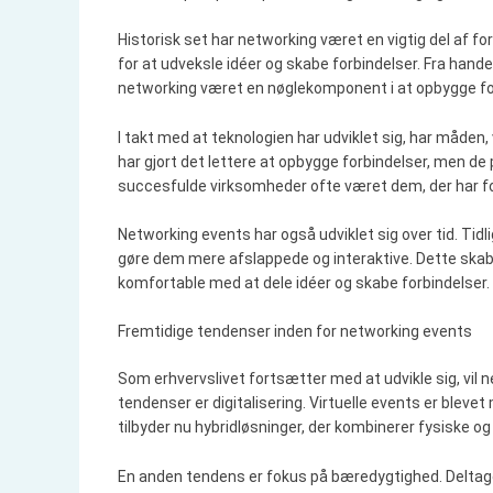
Historisk set har networking været en vigtig del af f
for at udveksle idéer og skabe forbindelser. Fra hand
networking været en nøglekomponent i at opbygge fo
I takt med at teknologien har udviklet sig, har måden
har gjort det lettere at opbygge forbindelser, men de
succesfulde virksomheder ofte været dem, der har fo
Networking events har også udviklet sig over tid. Tidl
gøre dem mere afslappede og interaktive. Dette skab
komfortable med at dele idéer og skabe forbindelser.
Fremtidige tendenser inden for networking events
Som erhvervslivet fortsætter med at udvikle sig, vil
tendenser er digitalisering. Virtuelle events er ble
tilbyder nu hybridløsninger, der kombinerer fysiske og
En anden tendens er fokus på bæredygtighed. Delta