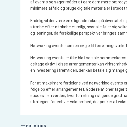
af events og søger måder at gøre dem mere bæredygtig
minimere affald og bruge digitale materialer i stedet f
Endelig vil der være en stigende fokus på diversitet og
stræbe efter at skabe et miljø, hvor alle føler sig ve
og løsninger, da forskellige perspektiver bringes sa
Networking events som en nøgle til forretningsvæks
Networking events er ikke blot sociale sammenkomster
deltage aktivt i disse arrangementer kan virksomhede
en investering i fremtiden, der kan betale sig mange 
For at maksimere fordelene ved networking events er 
følge op efter arrangementet. Gode relationer tager
succes. I en verden, hvor forretning i stigende grad h
strategien for enhver virksomhed, der ønsker at vokse
PREVIOUS