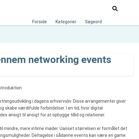
Søg
Forside
Kategorier
Søgeord
gennem networking events
ntroduktion
etningsudvikling i dagens erhvervsliv. Disse arrangementer giver
skabe værdifulde forbindelser. I en tid, hvor digital
 ansigt til ansigt for at opbygge tillid og relationer.
til mindre, mere intime møder. Uanset størrelsen er formålet det
tningsmuligheder. Deltagelse i sådanne events kan være en game