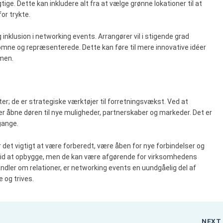
e. Dette kan inkludere alt fra at vælge grønne lokationer til at
or trykte.
 inklusion i networking events. Arrangører vil i stigende grad
lkomne og repræsenterede. Dette kan føre til mere innovative idéer
mmen.
t
; de er strategiske værktøjer til forretningsvækst. Ved at
r åbne døren til nye muligheder, partnerskaber og markeder. Det er
gange.
det vigtigt at være forberedt, være åben for nye forbindelser og
 tid at opbygge, men de kan være afgørende for virksomhedens
andler om relationer, er networking events en uundgåelig del af
 og trives.
NEX