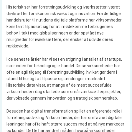
Historisk set har forretningsudvikling og iværksætteri været
drivkræfter for økonomisk vækst og innovation. Fra de tidlige
handelsruter til nutidens digitale platforme har virksomheder
konstant tilpasset sig for at imødekomme forbrugernes
behov. I takt med globaliseringen er der opstået nye
muligheder for iværksættere, der ønsker at udvide deres
rækkevidde.
I de seneste årtier har vi set en stigning i antallet af startups,
især inden for teknologi og e-handel. Disse virksomheder har
ofte en agil tilgang til forretningsudvikling, hvilket gør dem i
stand til hurtigt at tilpasse sig ændringer i markedet.
Historiske data viser, at mange af de mest succesfulde
virksomheder i dag startede som små iværksætterprojekter,
der voksede gennem innovation og strategisk partnerskab.
Desuden har digital transformation spillet en afgørende rolle i
forretningsudvikling. Virksomheder, der har omfavnet digitale
løsninger, har ofte haft større succes med at nå nye markeder
og kunder. Dette har ændret måden, hvorpå virksomheder