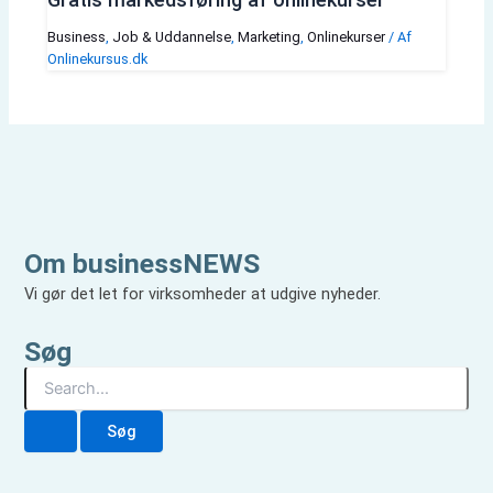
Business
,
Job & Uddannelse
,
Marketing
,
Onlinekurser
/ Af
Onlinekursus.dk
Om businessNEWS
Vi gør det let for virksomheder at udgive nyheder.
Søg
S
ø
g
e
f
t