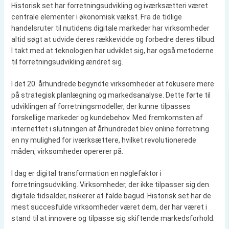
Historisk set har forretningsudvikling og iværksætteri været
centrale elementer i økonomisk vækst. Fra de tidlige
handelsruter til nutidens digitale markeder har virksomheder
altid søgt at udvide deres rækkevidde og forbedre deres tilbud.
I takt med at teknologien har udviklet sig, har også metoderne
til forretningsudvikling ændret sig.
I det 20. århundrede begyndte virksomheder at fokusere mere
på strategisk planlægning og markedsanalyse. Dette førte til
udviklingen af forretningsmodeller, der kunne tilpasses
forskellige markeder og kundebehov. Med fremkomsten af
internettet i slutningen af århundredet blev online forretning
en ny mulighed for iværksættere, hvilket revolutionerede
måden, virksomheder opererer på.
I dag er digital transformation en nøglefaktor i
forretningsudvikling. Virksomheder, der ikke tilpasser sig den
digitale tidsalder, risikerer at falde bagud. Historisk set har de
mest succesfulde virksomheder været dem, der har været i
stand til at innovere og tilpasse sig skiftende markedsforhold.