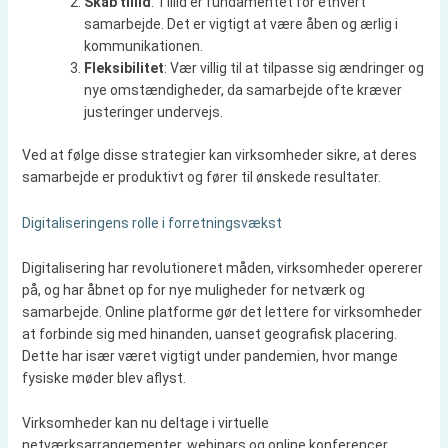
Skab tillid
: Tillid er fundamentet for ethvert
samarbejde. Det er vigtigt at være åben og ærlig i
kommunikationen.
Fleksibilitet
: Vær villig til at tilpasse sig ændringer og
nye omstændigheder, da samarbejde ofte kræver
justeringer undervejs.
Ved at følge disse strategier kan virksomheder sikre, at deres
samarbejde er produktivt og fører til ønskede resultater.
Digitaliseringens rolle i forretningsvækst
Digitalisering har revolutioneret måden, virksomheder opererer
på, og har åbnet op for nye muligheder for netværk og
samarbejde. Online platforme gør det lettere for virksomheder
at forbinde sig med hinanden, uanset geografisk placering.
Dette har især været vigtigt under pandemien, hvor mange
fysiske møder blev aflyst.
Virksomheder kan nu deltage i virtuelle
netværksarrangementer, webinars og online konferencer,