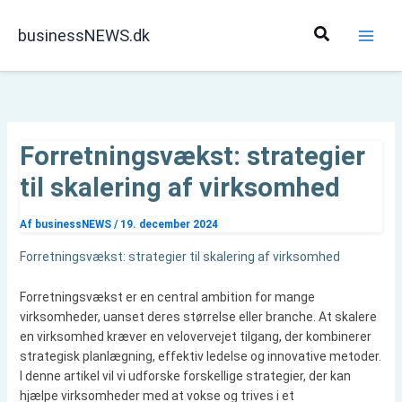
Gå
til
Søg
businessNEWS.dk
indholdet
Forretningsvækst: strategier
til skalering af virksomhed
Af
businessNEWS
/
19. december 2024
Forretningsvækst: strategier til skalering af virksomhed
Forretningsvækst er en central ambition for mange
virksomheder, uanset deres størrelse eller branche. At skalere
en virksomhed kræver en velovervejet tilgang, der kombinerer
strategisk planlægning, effektiv ledelse og innovative metoder.
I denne artikel vil vi udforske forskellige strategier, der kan
hjælpe virksomheder med at vokse og trives i et