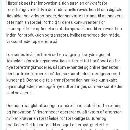
Historisk set har innovation altid været en drivkraft for
forretningsvækst. Fra den industrielle revolution til den digitale
tidsalder har virksomheder, der har været i stand til at innovere,
ofte haft en fordel i forhold til deres konkurrenter. For
eksempel førte opfindelsen af dampmaskinen til en revolution
inden for produktion og transport, hvilket ændrede den måde,
virksomheder opererede på.
I de seneste årtier har vi set en stigning i betydningen af
teknologi i forretningsinnovation. Internettet har åbnet op for
nye forretningsmodeller, såsom e-handel og online tjenester,
der har transformeret måden, virksomheder interagerer med
kunder på. Denne digitale transformation har ikke kun skabt
nye muligheder, men også nye udfordringer, som virksomheder
skal navigere i.
Desuden har globaliseringen ændret landskabet for forretning
og innovation. Virksomheder opererer nu på tværs af grænser,
hvilket kræver en forståelse for forskellige kulturer og
markeder. Dette har ført til en øget efterspørgsel efter