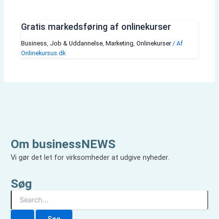
Gratis markedsføring af onlinekurser
Business
,
Job & Uddannelse
,
Marketing
,
Onlinekurser
/ Af
Onlinekursus.dk
Om businessNEWS
Vi gør det let for virksomheder at udgive nyheder.
Søg
S
ø
g