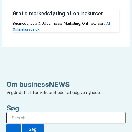
Gratis markedsføring af onlinekurser
Business
,
Job & Uddannelse
,
Marketing
,
Onlinekurser
/ Af
Onlinekursus.dk
Om businessNEWS
Vi gør det let for virksomheder at udgive nyheder.
Søg
S
ø
g