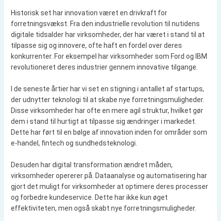
Historisk set har innovation været en drivkraft for
forretningsvækst. Fra den industrielle revolution til nutidens
digitale tidsalder har virksomheder, der har været i stand til at
tilpasse sig og innovere, ofte haft en fordel over deres
konkurrenter. For eksempel har virksomheder som Ford og IBM
revolutioneret deres industrier gennem innovative tilgange.
I de seneste årtier har vi set en stigning i antallet af startups,
der udnytter teknologi til at skabe nye forretningsmuligheder.
Disse virksomheder har ofte en mere agil struktur, hvilket gør
dem i stand til hurtigt at tilpasse sig ændringer i markedet.
Dette har ført til en bølge af innovation inden for områder som
e-handel, fintech og sundhedsteknologi.
Desuden har digital transformation ændret måden,
virksomheder opererer på. Dataanalyse og automatisering har
gjort det muligt for virksomheder at optimere deres processer
og forbedre kundeservice. Dette har ikke kun øget
effektiviteten, men også skabt nye forretningsmuligheder.