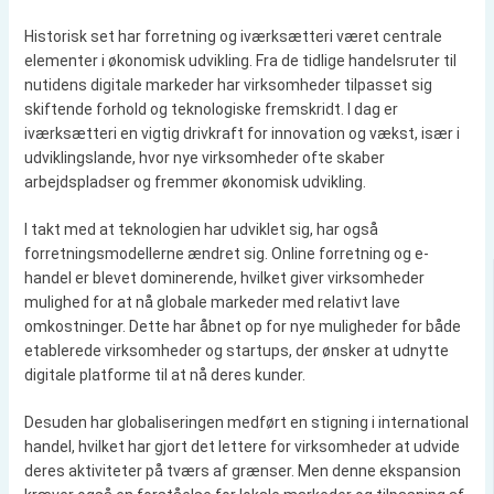
Historisk set har forretning og iværksætteri været centrale
elementer i økonomisk udvikling. Fra de tidlige handelsruter til
nutidens digitale markeder har virksomheder tilpasset sig
skiftende forhold og teknologiske fremskridt. I dag er
iværksætteri en vigtig drivkraft for innovation og vækst, især i
udviklingslande, hvor nye virksomheder ofte skaber
arbejdspladser og fremmer økonomisk udvikling.
I takt med at teknologien har udviklet sig, har også
forretningsmodellerne ændret sig. Online forretning og e-
handel er blevet dominerende, hvilket giver virksomheder
mulighed for at nå globale markeder med relativt lave
omkostninger. Dette har åbnet op for nye muligheder for både
etablerede virksomheder og startups, der ønsker at udnytte
digitale platforme til at nå deres kunder.
Desuden har globaliseringen medført en stigning i international
handel, hvilket har gjort det lettere for virksomheder at udvide
deres aktiviteter på tværs af grænser. Men denne ekspansion