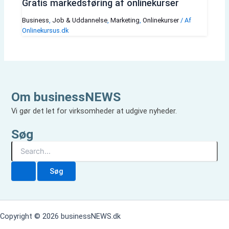
Gratis markedsføring af onlinekurser
Business
,
Job & Uddannelse
,
Marketing
,
Onlinekurser
/ Af
Onlinekursus.dk
Om businessNEWS
Vi gør det let for virksomheder at udgive nyheder.
Søg
S
ø
g
e
f
t
e
Copyright © 2026 businessNEWS.dk
r
: