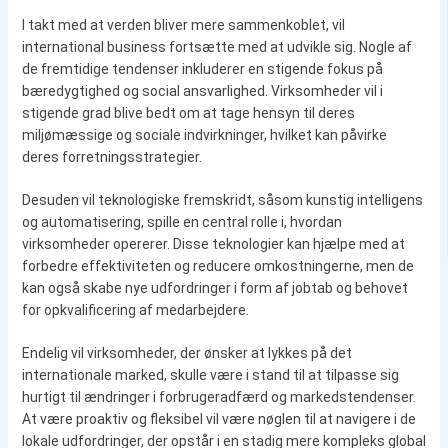
I takt med at verden bliver mere sammenkoblet, vil
international business fortsætte med at udvikle sig. Nogle af
de fremtidige tendenser inkluderer en stigende fokus på
bæredygtighed og social ansvarlighed. Virksomheder vil i
stigende grad blive bedt om at tage hensyn til deres
miljømæssige og sociale indvirkninger, hvilket kan påvirke
deres forretningsstrategier.
Desuden vil teknologiske fremskridt, såsom kunstig intelligens
og automatisering, spille en central rolle i, hvordan
virksomheder opererer. Disse teknologier kan hjælpe med at
forbedre effektiviteten og reducere omkostningerne, men de
kan også skabe nye udfordringer i form af jobtab og behovet
for opkvalificering af medarbejdere.
Endelig vil virksomheder, der ønsker at lykkes på det
internationale marked, skulle være i stand til at tilpasse sig
hurtigt til ændringer i forbrugeradfærd og markedstendenser.
At være proaktiv og fleksibel vil være nøglen til at navigere i de
lokale udfordringer, der opstår i en stadig mere kompleks global