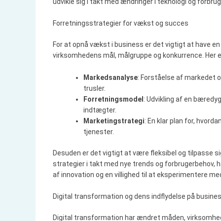
udvikle sig i takt med ændringer i teknologi og forbr
Forretningsstrategier for vækst og succes
For at opnå vækst i business er det vigtigt at have en 
virksomhedens mål, målgruppe og konkurrence. Her er
Markedsanalyse
: Forståelse af markedet o
trusler.
Forretningsmodel
: Udvikling af en bæredy
indtægter.
Marketingstrategi
: En klar plan for, hvord
tjenester.
Desuden er det vigtigt at være fleksibel og tilpasse 
strategier i takt med nye trends og forbrugerbehov, h
af innovation og en villighed til at eksperimentere med
Digital transformation og dens indflydelse på busine
Digital transformation har ændret måden, virksomheder