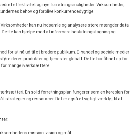
orbedret effektivitet og nye forretningsmuligheder. Virksomheder,
kundernes behov og forblive konkurrencedygtige.
yse. Virksomheder kan nu indsamle og analysere store mængder data
. Dette kan hjælpe med at informere beslutningstagning og
d for at nå ud til et bredere publikum. E-handel og sociale medier
føre deres produkter og tjenester globalt. Dette har åbnet op for
e for mange iværksættere.
ærksætteri. En solid forretningsplan fungerer som en køreplan for
 strategier og ressourcer. Det er også et vigtigt værktøj til at
nter:
 virksomhedens mission, vision og mål.