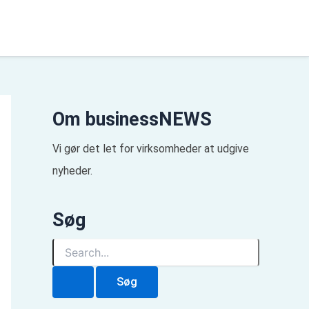
Om businessNEWS
Vi gør det let for virksomheder at udgive
nyheder.
Søg
S
ø
g
e
f