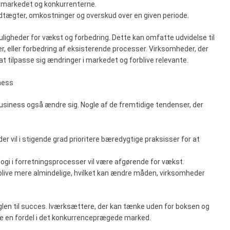
ålmarkedet og konkurrenterne.
ndtægter, omkostninger og overskud over en given periode.
uligheder for vækst og forbedring. Dette kan omfatte udvidelse til
er, eller forbedring af eksisterende processer. Virksomheder, der
l at tilpasse sig ændringer i markedet og forblive relevante.
ness
 business også ændre sig. Nogle af de fremtidige tendenser, der
er vil i stigende grad prioritere bæredygtige praksisser for at
ologi i forretningsprocesser vil være afgørende for vækst.
l blive mere almindelige, hvilket kan ændre måden, virksomheder
øglen til succes. Iværksættere, der kan tænke uden for boksen og
ave en fordel i det konkurrenceprægede marked.