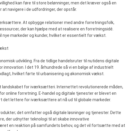
ovillighed kan føre til store belønninger, men det kræver også en
r at navigere i de udfordringer, der opstår.
rksættere. At opbygge relationer med andre forretningsfolk,
essourcer, der kan hjælpe med at realisere en forretningsidé.
nye markeder og kunder, hvilket er essentielt for vækst.
vækst
omisk udvikling. Fra de tidlige handelsruter til nutidens digitale
r innovation. I det 19. århundrede så vi en bølge af industrielt
lagt, hvilket førte til urbanisering og økonomisk vækst.
t landskabet for iværksætteri. Internettet revolutionerede måden,
r online forretning. E-handel og digitale tjenester er blevet en
ort det lettere for iværksættere at nå ud til globale markeder.
rodukter; det omfatter også digitale løsninger og tjenester. Dette
e, der udnytter teknologi til at skabe innovative
været en reaktion på samfundets behov, og det vil fortsætte med at