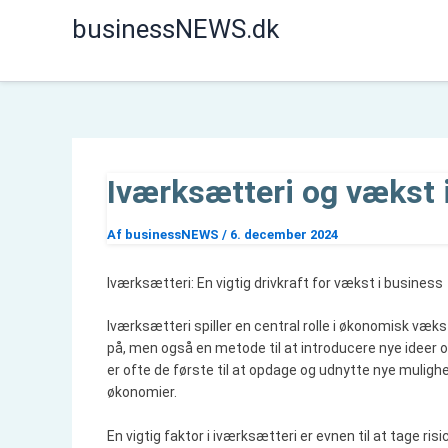
Gå
businessNEWS.dk
til
indholdet
Iværksætteri og vækst 
Af
businessNEWS
/
6. december 2024
Iværksætteri: En vigtig drivkraft for vækst i business
Iværksætteri spiller en central rolle i økonomisk væk
på, men også en metode til at introducere nye ideer 
er ofte de første til at opdage og udnytte nye mulighed
økonomier.
En vigtig faktor i iværksætteri er evnen til at tage risi