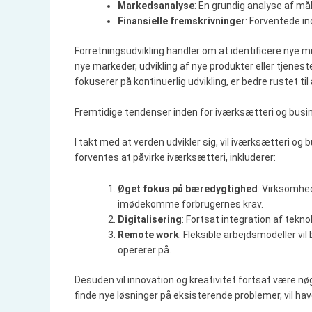
Markedsanalyse
: En grundig analyse af m
Finansielle fremskrivninger
: Forventede i
Forretningsudvikling handler om at identificere nye m
nye markeder, udvikling af nye produkter eller tjenest
fokuserer på kontinuerlig udvikling, er bedre rustet ti
Fremtidige tendenser inden for iværksætteri og busi
I takt med at verden udvikler sig, vil iværksætteri og
forventes at påvirke iværksætteri, inkluderer:
Øget fokus på bæredygtighed
: Virksomhed
imødekomme forbrugernes krav.
Digitalisering
: Fortsat integration af tekn
Remote work
: Fleksible arbejdsmodeller vi
opererer på.
Desuden vil innovation og kreativitet fortsat være n
finde nye løsninger på eksisterende problemer, vil h