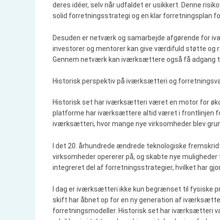
deres idéer, selv når udfaldet er usikkert. Denne risik
solid forretningsstrategi og en klar forretningsplan fo
Desuden er netværk og samarbejde afgørende for ivæ
investorer og mentorer kan give værdifuld støtte og r
Gennem netværk kan iværksættere også få adgang til 
Historisk perspektiv på iværksætteri og forretnings
Historisk set har iværksætteri været en motor for økon
platforme har iværksættere altid været i frontlinjen fo
iværksætteri, hvor mange nye virksomheder blev grund
I det 20. århundrede ændrede teknologiske fremskrid
virksomheder opererer på, og skabte nye muligheder fo
integreret del af forretningsstrategier, hvilket har gj
I dag er iværksætteri ikke kun begrænset til fysiske p
skift har åbnet op for en ny generation af iværksætter
forretningsmodeller. Historisk set har iværksætteri 