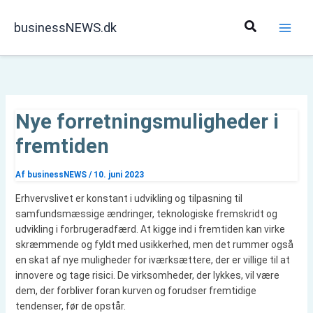
Gå
til
Søg
businessNEWS.dk
indholdet
Nye forretningsmuligheder i
fremtiden
Af
businessNEWS
/
10. juni 2023
Erhvervslivet er konstant i udvikling og tilpasning til
samfundsmæssige ændringer, teknologiske fremskridt og
udvikling i forbrugeradfærd. At kigge ind i fremtiden kan virke
skræmmende og fyldt med usikkerhed, men det rummer også
en skat af nye muligheder for iværksættere, der er villige til at
innovere og tage risici. De virksomheder, der lykkes, vil være
dem, der forbliver foran kurven og forudser fremtidige
tendenser, før de opstår.