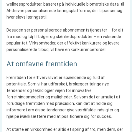
wellnessprodukter, baseret på individuelle biometriske data, til
AI-drevne personaliserede læringsplatforme, der tilpasser sig
hver elevs læringsstil.
Desuden ser personaliserede abonnementstjenester – for alt
fra mad og tøj til bøger og skønhedsprodukter – en voksende
popularitet. Virksomheder, der effektivt kan kurere og levere
personaliserede tilbud, vil have en konkurrencefordel.
At omfavne fremtiden
Fremtiden for erhvervslivet er spændende og fuld af
potentiale. Som vi har udforsket, brolægger talrige nye
tendenser og teknologier vejen for innovative
forretningsmodeller og muligheder. Selvom det er umuligt at
forudsige fremtiden med præcision, kan det at holde sig
informeret om disse tendenser give værdifulde indsigter og
hjælpe iværksættere med at positionere sig for succes.
At starte en virksomhed er altid et spring af tro, men dem, der