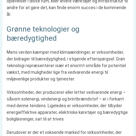
oplevelser i disse rum, eller levere værktøjer og infrastruktur til
andre for at gøre det, kan finde enorm succes i de kommende
år.
Grønne teknologier og
bæredygtighed
Mens verden kæmper med klimaændringer, er virksomheder,
der bidrager til bæredygtighed, i stigende efterspørgsel. Grøn
teknologi repræsenterer især et enormt område for potentiel
vækst, med muligheder lige fra vedvarende energi til
miljøvenlige produkter og tjenester.
Virksomheder, der producerer eller letter vedvarende energi –
såsom solenergi, vindenergi og brintbrændstof – er i forkant
med denne tendens. Ligeledes er virksomheder, der tilbyder
energieffektive apparater, elektriske køretøjer og bæredygtige
boligløsninger, sat til at trives.
Derudover er der et voksende marked for virksomheder, der