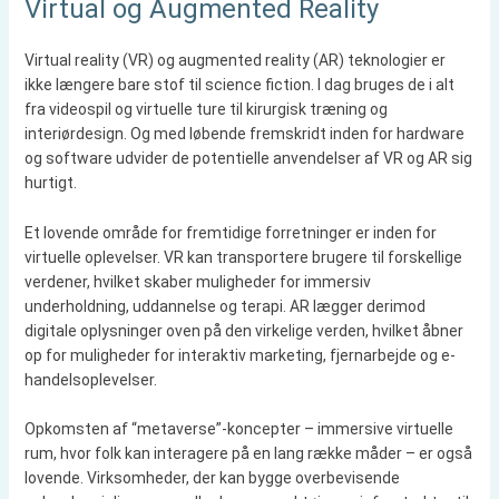
Virtual og Augmented Reality
Virtual reality (VR) og augmented reality (AR) teknologier er
ikke længere bare stof til science fiction. I dag bruges de i alt
fra videospil og virtuelle ture til kirurgisk træning og
interiørdesign. Og med løbende fremskridt inden for hardware
og software udvider de potentielle anvendelser af VR og AR sig
hurtigt.
Et lovende område for fremtidige forretninger er inden for
virtuelle oplevelser. VR kan transportere brugere til forskellige
verdener, hvilket skaber muligheder for immersiv
underholdning, uddannelse og terapi. AR lægger derimod
digitale oplysninger oven på den virkelige verden, hvilket åbner
op for muligheder for interaktiv marketing, fjernarbejde og e-
handelsoplevelser.
Opkomsten af “metaverse”-koncepter – immersive virtuelle
rum, hvor folk kan interagere på en lang række måder – er også
lovende. Virksomheder, der kan bygge overbevisende