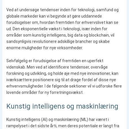
Ved at undersøge tendenser inden for teknologi, samfund og
globale markeder kan vi begynde at gøre uddannede
forudsigelser om, hvordan fremtiden for erhvervslivet kan se
ud. Den eksponentielle vækst i teknologi, især inden for
områder som kunstig intelligens, big data og blockchain, vil
sandsynligvis revolutionere adskillige brancher og skabe
enorme muligheder for nye virksomheder.
Selvfølgelig er forudsigelse af fremtiden en uperfekt
videnskab. Men ved at identificere tendenser, overvåge
forskning og udvikling, og holde øje med nye innovationer, kan
iværksættere positionere sig til at drage fordel af disse nye
erhvervsmuligheder. I de følgende sektioner vil vi udforske flere
lovende områder for ny forretningsvækst.
Kunstig intelligens og maskinlæring
Kunstig intelligens (AI) og maskinlæring (ML) har været i
rampelyset i det sidste årti, men deres potentiale er langt fra