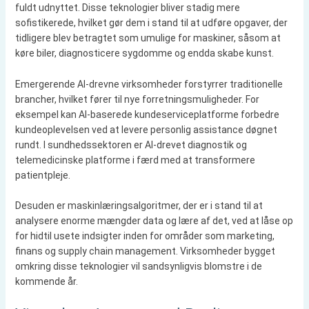
fuldt udnyttet. Disse teknologier bliver stadig mere
sofistikerede, hvilket gør dem i stand til at udføre opgaver, der
tidligere blev betragtet som umulige for maskiner, såsom at
køre biler, diagnosticere sygdomme og endda skabe kunst.
Emergerende AI-drevne virksomheder forstyrrer traditionelle
brancher, hvilket fører til nye forretningsmuligheder. For
eksempel kan AI-baserede kundeserviceplatforme forbedre
kundeoplevelsen ved at levere personlig assistance døgnet
rundt. I sundhedssektoren er AI-drevet diagnostik og
telemedicinske platforme i færd med at transformere
patientpleje.
Desuden er maskinlæringsalgoritmer, der er i stand til at
analysere enorme mængder data og lære af det, ved at låse op
for hidtil usete indsigter inden for områder som marketing,
finans og supply chain management. Virksomheder bygget
omkring disse teknologier vil sandsynligvis blomstre i de
kommende år.