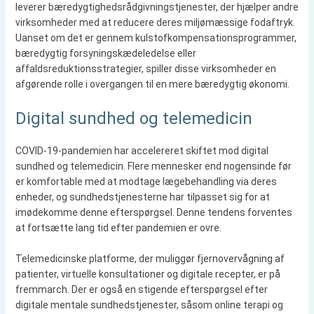
leverer bæredygtighedsrådgivningstjenester, der hjælper andre
virksomheder med at reducere deres miljømæssige fodaftryk.
Uanset om det er gennem kulstofkompensationsprogrammer,
bæredygtig forsyningskædeledelse eller
affaldsreduktionsstrategier, spiller disse virksomheder en
afgørende rolle i overgangen til en mere bæredygtig økonomi.
Digital sundhed og telemedicin
COVID-19-pandemien har accelereret skiftet mod digital
sundhed og telemedicin. Flere mennesker end nogensinde før
er komfortable med at modtage lægebehandling via deres
enheder, og sundhedstjenesterne har tilpasset sig for at
imødekomme denne efterspørgsel. Denne tendens forventes
at fortsætte lang tid efter pandemien er ovre.
Telemedicinske platforme, der muliggør fjernovervågning af
patienter, virtuelle konsultationer og digitale recepter, er på
fremmarch. Der er også en stigende efterspørgsel efter
digitale mentale sundhedstjenester, såsom online terapi og