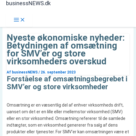
businessNEWS.dk
Gå
Søg
til
indholdet
Nyeste økonomiske nyheder:
Betydningen af omsætning
for SMV’er og store
virksomheders overskud
Af
businessNEWS
/
26. september 2023
Forståelse af omsætningsbegrebet i
SMV’er og store virksomheder
Omsætning er en væsentlig del af enhver virksomheds drift,
uanset om det er en lille eller mellemstor virksomhed (SMV)
eller en stor virksomhed. Omsætning refererer til de samlede
indtægter, som en virksomhed genererer fra salg af dens
produkter eller tjenester. For SMV’er kan omsætningen være et