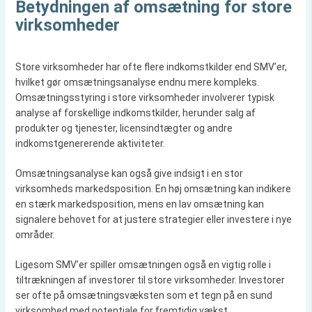
Betydningen af omsætning for store
virksomheder
Store virksomheder har ofte flere indkomstkilder end SMV’er,
hvilket gør omsætningsanalyse endnu mere kompleks.
Omsætningsstyring i store virksomheder involverer typisk
analyse af forskellige indkomstkilder, herunder salg af
produkter og tjenester, licensindtægter og andre
indkomstgenererende aktiviteter.
Omsætningsanalyse kan også give indsigt i en stor
virksomheds markedsposition. En høj omsætning kan indikere
en stærk markedsposition, mens en lav omsætning kan
signalere behovet for at justere strategier eller investere i nye
områder.
Ligesom SMV’er spiller omsætningen også en vigtig rolle i
tiltrækningen af investorer til store virksomheder. Investorer
ser ofte på omsætningsvæksten som et tegn på en sund
virksomhed med potentiale for fremtidig vækst.