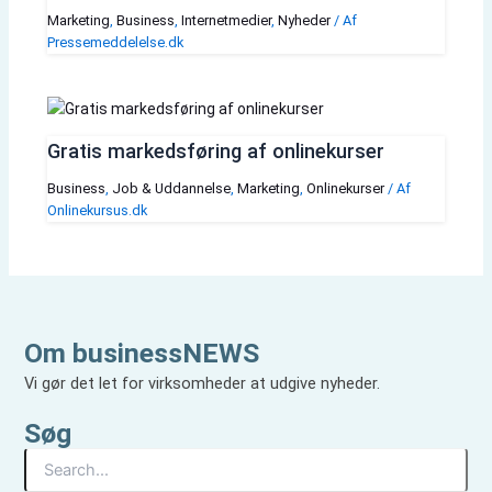
Marketing
,
Business
,
Internetmedier
,
Nyheder
/ Af
Pressemeddelelse.dk
Gratis markedsføring af onlinekurser
Business
,
Job & Uddannelse
,
Marketing
,
Onlinekurser
/ Af
Onlinekursus.dk
Om businessNEWS
Vi gør det let for virksomheder at udgive nyheder.
Søg
S
ø