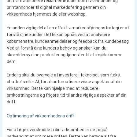
alt fra traditionelle reklamemetoder som tv-annoncer og
printannoncer til digital markedsføring gennem din
virksomheds hjemmeside eller webshop.
En anden vigtig del af en effektiv markedsføringsstrategi er at
forstå dine kunder. Dette kan opnås ved at analysere
købsmønstre, kundeanmeldelser og feedback fra kundebesøg.
Ved at forstå dine kunders behov og ønsker, kan du
skræddersy dine produkter og tjenester til at imødekomme
dem.
Endelig skal du overveje at investere i teknologi, som f.eks.
chatbots eller AI, for at automatisere visse aspekter af din
virksomhed. Dette kan hjælpe med at reducere
omkostningerne og frigøre tid til andre vigtige aspekter af din
drift.
Optimering af virksomhedens drift
For at øge overskuddet i din virksomhed er det også
nødvendigt at optimere driften. Dette kan betyde alt fra