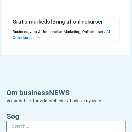
Gratis markedsføring af onlinekurser
Business
,
Job & Uddannelse
,
Marketing
,
Onlinekurser
/ Af
Onlinekursus.dk
Om businessNEWS
Vi gør det let for virksomheder at udgive nyheder.
Søg
S
ø