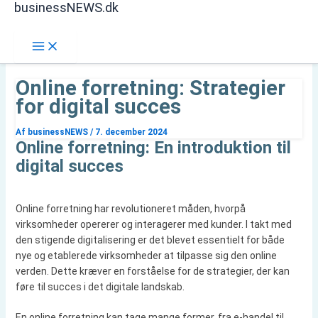
businessNEWS.dk
Gå
Søg
til
indholdet
Online forretning: Strategier
for digital succes
Af
businessNEWS
/
7. december 2024
Online forretning: En introduktion til
digital succes
Online forretning har revolutioneret måden, hvorpå
virksomheder opererer og interagerer med kunder. I takt med
den stigende digitalisering er det blevet essentielt for både
nye og etablerede virksomheder at tilpasse sig den online
verden. Dette kræver en forståelse for de strategier, der kan
føre til succes i det digitale landskab.
En online forretning kan tage mange former, fra e-handel til