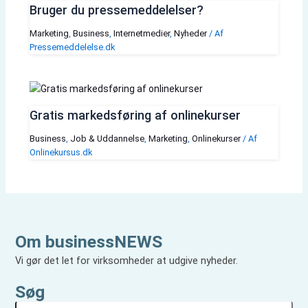
Bruger du pressemeddelelser?
Marketing
,
Business
,
Internetmedier
,
Nyheder
/ Af
Pressemeddelelse.dk
Gratis markedsføring af onlinekurser
Business
,
Job & Uddannelse
,
Marketing
,
Onlinekurser
/ Af
Onlinekursus.dk
Om businessNEWS
Vi gør det let for virksomheder at udgive nyheder.
Søg
S