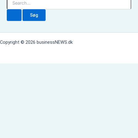
ø
g
e
f
t
e
Copyright © 2026 businessNEWS.dk
r
: