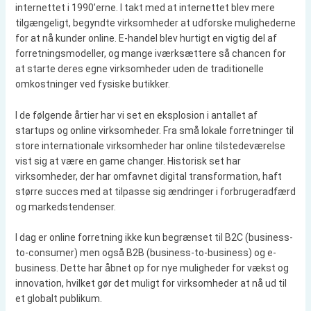
internettet i 1990’erne. I takt med at internettet blev mere
tilgængeligt, begyndte virksomheder at udforske mulighederne
for at nå kunder online. E-handel blev hurtigt en vigtig del af
forretningsmodeller, og mange iværksættere så chancen for
at starte deres egne virksomheder uden de traditionelle
omkostninger ved fysiske butikker.
I de følgende årtier har vi set en eksplosion i antallet af
startups og online virksomheder. Fra små lokale forretninger til
store internationale virksomheder har online tilstedeværelse
vist sig at være en game changer. Historisk set har
virksomheder, der har omfavnet digital transformation, haft
større succes med at tilpasse sig ændringer i forbrugeradfærd
og markedstendenser.
I dag er online forretning ikke kun begrænset til B2C (business-
to-consumer) men også B2B (business-to-business) og e-
business. Dette har åbnet op for nye muligheder for vækst og
innovation, hvilket gør det muligt for virksomheder at nå ud til
et globalt publikum.