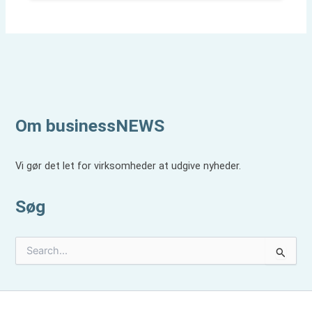
Om businessNEWS
Vi gør det let for virksomheder at udgive nyheder.
Søg
S
ø
g
e
f