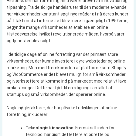
Historisk set har forretning altid været drevet af innovation og
tilpasning. Fra de tidlige handelsruter til den moderne e-handel
har virksomheder konstant søgt nye måder at nå deres kunder
på. I takt med at internettet blev mere tilgængeligt i 1990’erne,
begyndte mange virksomheder at etablere en online
tilstedeværelse, hvilket revolutionerede måden, hvorpå varer
og tjenester blev solgt.
I de tidlige dage af online forretning var det primært store
virksomheder, der kunne investere i dyre websteder og online
marketing. Men med fremkomsten af platforme som Shopify
og WooCommerce er det blevet muligt for små virksomheder
og iværksættere at komme ind på markedet med relativt lave
omkostninger. Dette har ført til en stigning i antallet af
startups og små virksomheder, der opererer online.
Nogle nøglefaktorer, der har påvirket udviklingen af online
forretning, inkluderer:
Teknologisk innovation
: Fremskridt inden for
teknologi har gjort det lettere at oprette og