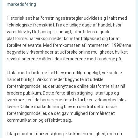
markedsføring
Historisk set har forretningsstrategier udviklet sig i takt med
teknologiske fremskridt. Fra de tidlige dage af handel, hvor
varer blev byttet ansigt til ansigt, til nutidens digitale
platforme, har virksomheder konstant tilpasset sig for at
forblive relevante. Med fremkomsten af internettet i 1990’erne
begyndte virksomheder at udforske online muligheder, hvilket
revolutionerede måden, de interagerede med kunderne på.
I takt med at internettet blev mere tilgængeligt, voksede e-
handel hurtigt. Virksomheder begyndte at udvikle
forretningsmodeller, der udnyttede online platforme til at nå
bredere publikum. Dette førte til en stigning i startups og
iværksætteri, da barriererne for at starte en virksomhed blev
lavere. Online markedsføring blev en central del af disse
forretningsmodeller, da det gav mulighed for målrettet
kommunikation og effektivt salg.
I dag er online markedsføring ikke kun en mulighed, men en