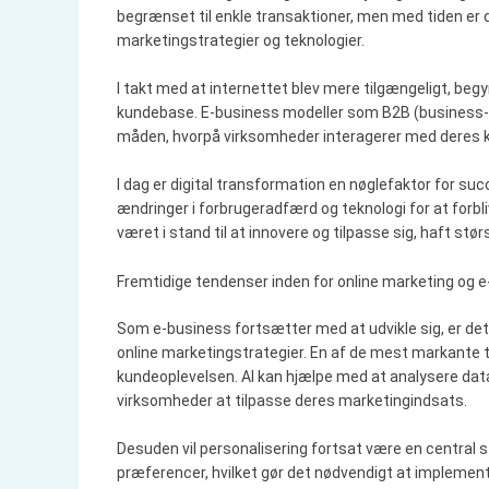
begrænset til enkle transaktioner, men med tiden er 
marketingstrategier og teknologier.
I takt med at internettet blev mere tilgængeligt, beg
kundebase. E-business modeller som B2B (business-
måden, hvorpå virksomheder interagerer med deres 
I dag er digital transformation en nøglefaktor for succ
ændringer i forbrugeradfærd og teknologi for at forbl
været i stand til at innovere og tilpasse sig, haft stø
Fremtidige tendenser inden for online marketing og 
Som e-business fortsætter med at udvikle sig, er det 
online marketingstrategier. En af de mest markante te
kundeoplevelsen. AI kan hjælpe med at analysere data
virksomheder at tilpasse deres marketingindsats.
Desuden vil personalisering fortsat være en central s
præferencer, hvilket gør det nødvendigt at impleme