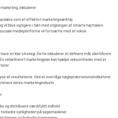
 marketing, inkluderer:
populære som et effektivt marketingværktøj.
 vil blive vigtigere i takt med stigningen af smarte højttalere.
 i sociale medieplatforme vil fortsætte med at vokse.
 have en klar strategi. Dette inkluderer at definere mål, identificere
. En veldefineret marketingplan kan hjælpe virksomheder med at
tater.
alyse af resultaterne. Ved at overvåge nøglepræstationsindikatorer
optimere deres marketingindsats.
r:
abe og distribuere værdifuldt indhold.
at forbedre synligheden på søgemaskiner.
beslutninger og forbedre kampagner.