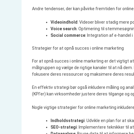
Andre tendenser, der kan påvirke fremtiden for online
Videoindhold
: Videoer bliver stadig mere 
Voice search
: Optimering til stemmesøgning
Social commerce
: Integration af e-handel
Strategier for at opnå succes i online marketing
For at opnå succes i online marketing er det vigtigt at
målgruppen og vælge de rigtige kanaler til at nå dem
fokusere deres ressourcer og maksimere deres resul
En effektiv strategi bør også inkludere måling og an
(KPI’er) kan virksomheder justere deres tilgange og 
Nogle vigtige strategier for online marketing inkludere
Indholdsstrategi
: Udvikle en plan for at sk
SEO-strategi
: Implementere teknikker til 
Dataanalyse
: Bruge data til at informere 