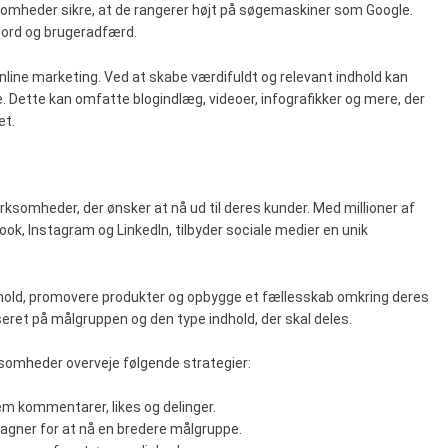
somheder sikre, at de rangerer højt på søgemaskiner som Google.
eord og brugeradfærd.
online marketing. Ved at skabe værdifuldt og relevant indhold kan
Dette kan omfatte blogindlæg, videoer, infografikker og mere, der
et.
rksomheder, der ønsker at nå ud til deres kunder. Med millioner af
ok, Instagram og LinkedIn, tilbyder sociale medier en unik
ndhold, promovere produkter og opbygge et fællesskab omkring deres
seret på målgruppen og den type indhold, der skal deles.
ksomheder overveje følgende strategier:
em kommentarer, likes og delinger.
agner for at nå en bredere målgruppe.