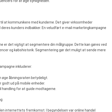
uencers for at øge synligheden.
 til at kommunikere med kunderne. Det giver virksomheder
il deres kunders indbakker. En veludført e-mail marketingkampagne
 er det vigtigt at segmentere din målgruppe. Dette kan gøres ved
encer og købshistorik. Segmentering gør det muligt at sende mere
kampagne inkluderer:
n øge åbningsraten betydeligt.
ser godt ud på mobile enheder.
til handling for at guide modtagerne.
ng
den internettets fremkomst. I begyndelsen var online handel