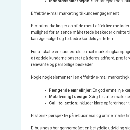
Indholdssamarbejde
: Samarbejde med infl
Effektiv e-mail marketing til kundeengagement
E-mail marketing er en af de mest effektive metoder
mulighed for at sende målrettede beskeder direkte t
kan øge salget og forbedre kundeloyaliteten.
For at skabe en succesfuld e-mail marketingkampagne
at opdele kunderne baseret på deres adfærd, præfer
relevante og personlige beskeder.
Nogle nøgleelementer i en effektiv e-mail marketing
Fængende emnelinjer
: En god emnelinje ka
Mobilvenligt design
: Sørg for, at e-mails 
Call-to-action
: Inkluder klare opfordringer 
Historisk perspektiv på e-business og online marketi
E-business har gennemgået en betydelig udvikling si