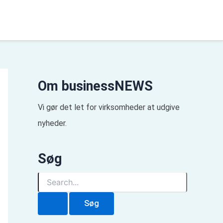
Om businessNEWS
Vi gør det let for virksomheder at udgive
nyheder.
Søg
S
ø
g
e
f