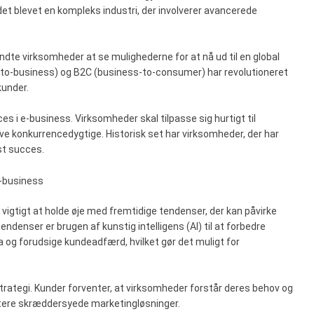
det blevet en kompleks industri, der involverer avancerede
yndte virksomheder at se mulighederne for at nå ud til en global
to-business) og B2C (business-to-consumer) har revolutioneret
kunder.
es i e-business. Virksomheder skal tilpasse sig hurtigt til
ive konkurrencedygtige. Historisk set har virksomheder, der har
rst succes.
e-business
vigtigt at holde øje med fremtidige tendenser, der kan påvirke
ndenser er brugen af kunstig intelligens (AI) til at forbedre
 og forudsige kundeadfærd, hvilket gør det muligt for
trategi. Kunder forventer, at virksomheder forstår deres behov og
ntere skræddersyede marketingløsninger.