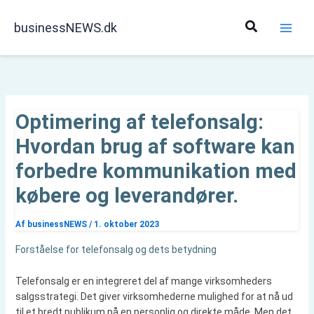
Gå
til
Søg
businessNEWS.dk
indholdet
Optimering af telefonsalg:
Hvordan brug af software kan
forbedre kommunikation med
købere og leverandører.
Af
businessNEWS
/
1. oktober 2023
Forståelse for telefonsalg og dets betydning
Telefonsalg er en integreret del af mange virksomheders
salgsstrategi. Det giver virksomhederne mulighed for at nå ud
til et bredt publikum på en personlig og direkte måde. Men det