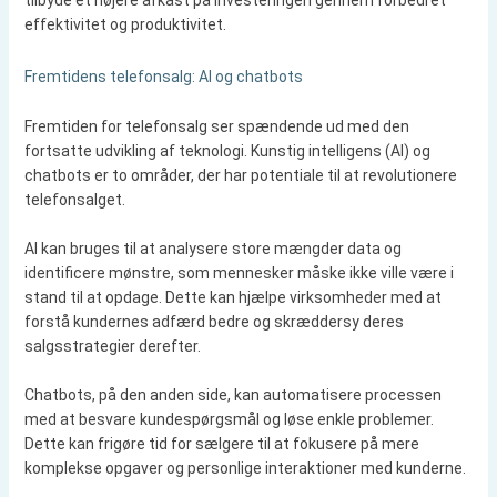
tilbyde et højere afkast på investeringen gennem forbedret
effektivitet og produktivitet.
Fremtidens telefonsalg: AI og chatbots
Fremtiden for telefonsalg ser spændende ud med den
fortsatte udvikling af teknologi. Kunstig intelligens (AI) og
chatbots er to områder, der har potentiale til at revolutionere
telefonsalget.
AI kan bruges til at analysere store mængder data og
identificere mønstre, som mennesker måske ikke ville være i
stand til at opdage. Dette kan hjælpe virksomheder med at
forstå kundernes adfærd bedre og skræddersy deres
salgsstrategier derefter.
Chatbots, på den anden side, kan automatisere processen
med at besvare kundespørgsmål og løse enkle problemer.
Dette kan frigøre tid for sælgere til at fokusere på mere
komplekse opgaver og personlige interaktioner med kunderne.