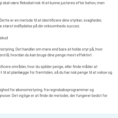
egi skal være fleksibel nok til at kunne justeres efter behov, men
ette er en metode til at identificere dine styrker, svagheder,
ve størst indflydelse på din virksomheds succes.
rskud
styring. Det handler om mere end bare at holde styr på, hvor
orstå, hvordan du kan bruge dine penge mest effektivt.
ficere områder, hvor du spilder penge, eller finde måder at
til at planlægge for fremtiden, så du har nok penge til at vokse og
rådighed for økonomistyring, fra regnskabsprogrammer og
noser. Det vigtige er at finde de metoder, der fungerer bedst for