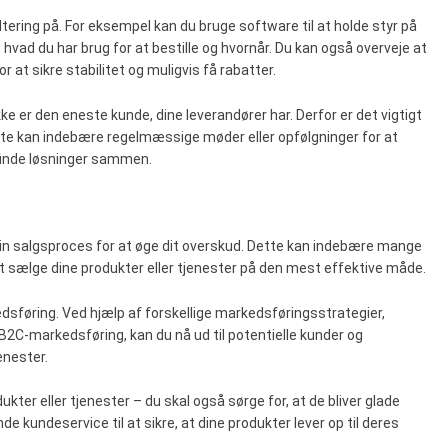
dtering på. For eksempel kan du bruge software til at holde styr på
 hvad du har brug for at bestille og hvornår. Du kan også overveje at
 at sikre stabilitet og muligvis få rabatter.
kke er den eneste kunde, dine leverandører har. Derfor er det vigtigt
e kan indebære regelmæssige møder eller opfølgninger for at
 finde løsninger sammen.
in salgsproces for at øge dit overskud. Dette kan indebære mange
l at sælge dine produkter eller tjenester på den mest effektive måde.
dsføring. Ved hjælp af forskellige markedsføringsstrategier,
2C-markedsføring, kan du nå ud til potentielle kunder og
enester.
dukter eller tjenester – du skal også sørge for, at de bliver glade
de kundeservice til at sikre, at dine produkter lever op til deres