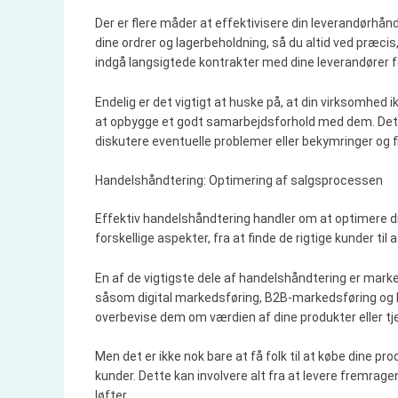
Der er flere måder at effektivisere din leverandørhån
dine ordrer og lagerbeholdning, så du altid ved præcis,
indgå langsigtede kontrakter med dine leverandører for
Endelig er det vigtigt at huske på, at din virksomhed i
at opbygge et godt samarbejdsforhold med dem. Dett
diskutere eventuelle problemer eller bekymringer og
Handelshåndtering: Optimering af salgsprocessen
Effektiv handelshåndtering handler om at optimere d
forskellige aspekter, fra at finde de rigtige kunder ti
En af de vigtigste dele af handelshåndtering er marke
såsom digital markedsføring, B2B-markedsføring og B
overbevise dem om værdien af dine produkter eller tj
Men det er ikke nok bare at få folk til at købe dine pro
kunder. Dette kan involvere alt fra at levere fremragen
løfter.