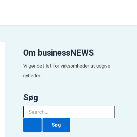
Om businessNEWS
Vi gør det let for virksomheder at udgive
nyheder.
Søg
S
ø
g
e
f