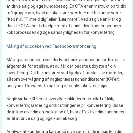
at drive salg og øge kundebesøg. En CTA er en instruktion til din
målgruppe om, hvad de skal gøre næste – dette kunne være
“Køb nu”, “Tilmeld dig” eller “Lær mere”. Ved at give en klar og
direkte CTA kan du hjælpe med at guide dine kunder gennem
købsprocessen og øge sandsynligheden for konvertering.
Måling af succesen ved Facebook-annoncering
Måling af succesen ved din Facebook-annonceringsstrategi er
afgørende for at sikre, at du får det bedste udbytte af din
investering. Dette kan gøres ved hjælp af forskellige metoder,
såsom overvågning af nøglepræstationsindikatorer (KPI’er),
analyse af kundedata og brug af analytiske værktøjer.
Nogle vigtige KPI’er at overvåge inkluderer antallet af klik,
konverteringsrater og omkostningerne pr. konvertering. Disse
data kan give dig en indikation af, hvor effektive dine annoncer
er til at drive salg og øge kundebesøg.
Analyse af kundedata kan også give værdifulde indsigter i din