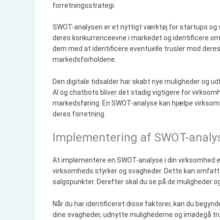
forretningsstrategi.
SWOT-analysen er et nyttigt værktøj for startups og
deres konkurrenceevne i markedet og identificere omr
dem med at identificere eventuelle trusler mod deres
markedsforholdene.
Den digitale tidsalder har skabt nye muligheder og u
AI og chatbots bliver det stadig vigtigere for virksom
markedsføring. En SWOT-analyse kan hjælpe virksomhe
deres forretning.
Implementering af SWOT-analys
At implementere en SWOT-analyse i din virksomhed er i
virksomheds styrker og svagheder. Dette kan omfatte 
salgspunkter. Derefter skal du se på de muligheder og 
Når du har identificeret disse faktorer, kan du begynd
dine svagheder, udnytte mulighederne og imødegå trusl