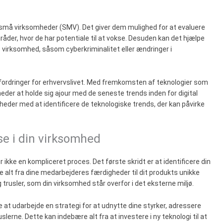
 små virksomheder (SMV). Det giver dem mulighed for at evaluere
åder, hvor de har potentiale til at vokse. Desuden kan det hjælpe
 virksomhed, såsom cyberkriminalitet eller ændringer i
dfordringer for erhvervslivet. Med fremkomsten af teknologier som
heder at holde sig ajour med de seneste trends inden for digital
der med at identificere de teknologiske trends, der kan påvirke
e i din virksomhed
kke en kompliceret proces. Det første skridt er at identificere din
alt fra dine medarbejderes færdigheder til dit produkts unikke
trusler, som din virksomhed står overfor i det eksterne miljø.
e at udarbejde en strategi for at udnytte dine styrker, adressere
erne. Dette kan indebære alt fra at investere i ny teknologi til at