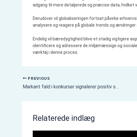
adgang til mere detaljerede og præcise data, hvilket
Derudover vil globaliseringen fortsat påvirke erhvervsl
analysere og reagere på globale trends og ændringer 
Endelig vil bæredygtighed blive et stadig vigtigere asp
identificere og adressere de miljømæssige og sociale 
værktøj i denne proces.
PREVIOUS
Markant fald i konkurser signalerer positiv skift i dansk erhvervsliv – November 2023 update
Relaterede indlæg