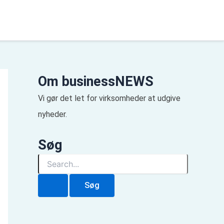
Om businessNEWS
Vi gør det let for virksomheder at udgive
nyheder.
Søg
S
ø
g
e
f
t
e