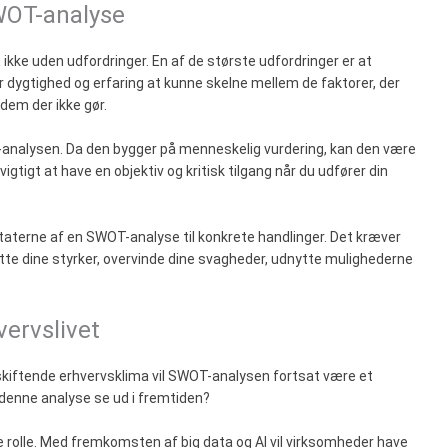
WOT-analyse
ikke uden udfordringer. En af de største udfordringer er at
ver dygtighed og erfaring at kunne skelne mellem de faktorer, der
dem der ikke gør.
-analysen. Da den bygger på menneskelig vurdering, kan den være
igtigt at have en objektiv og kritisk tilgang når du udfører din
taterne af en SWOT-analyse til konkrete handlinger. Det kræver
e dine styrker, overvinde dine svagheder, udnytte mulighederne
ervslivet
 skiftende erhvervsklima vil SWOT-analysen fortsat være et
 denne analyse se ud i fremtiden?
rre rolle. Med fremkomsten af big data og AI vil virksomheder have