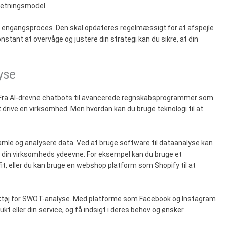
retningsmodel.
en engangsproces. Den skal opdateres regelmæssigt for at afspejle
nstant at overvåge og justere din strategi kan du sikre, at din
yse
vet. Fra AI-drevne chatbots til avancerede regnskabsprogrammer som
t drive en virksomhed. Men hvordan kan du bruge teknologi til at
mle og analysere data. Ved at bruge software til dataanalyse kan
e din virksomheds ydeevne. For eksempel kan du bruge et
t, eller du kan bruge en webshop platform som Shopify til at
rktøj for SWOT-analyse. Med platforme som Facebook og Instagram
kt eller din service, og få indsigt i deres behov og ønsker.