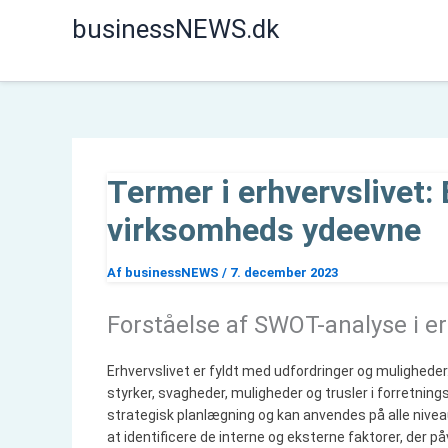
Gå
businessNEWS.dk
til
indholdet
Termer i erhvervslivet:
virksomheds ydeevne
Af
businessNEWS
/
7. december 2023
Forståelse af SWOT-analyse i er
Erhvervslivet er fyldt med udfordringer og mulighede
styrker, svagheder, muligheder og trusler i forretn
strategisk planlægning og kan anvendes på alle niveaue
at identificere de interne og eksterne faktorer, der p