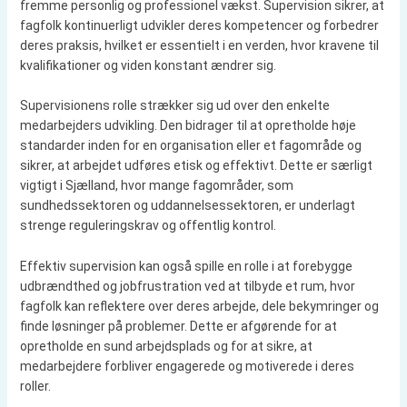
fremme personlig og professionel vækst. Supervision sikrer, at
fagfolk kontinuerligt udvikler deres kompetencer og forbedrer
deres praksis, hvilket er essentielt i en verden, hvor kravene til
kvalifikationer og viden konstant ændrer sig.
Supervisionens rolle strækker sig ud over den enkelte
medarbejders udvikling. Den bidrager til at opretholde høje
standarder inden for en organisation eller et fagområde og
sikrer, at arbejdet udføres etisk og effektivt. Dette er særligt
vigtigt i Sjælland, hvor mange fagområder, som
sundhedssektoren og uddannelsessektoren, er underlagt
strenge reguleringskrav og offentlig kontrol.
Effektiv supervision kan også spille en rolle i at forebygge
udbrændthed og jobfrustration ved at tilbyde et rum, hvor
fagfolk kan reflektere over deres arbejde, dele bekymringer og
finde løsninger på problemer. Dette er afgørende for at
opretholde en sund arbejdsplads og for at sikre, at
medarbejdere forbliver engagerede og motiverede i deres
roller.