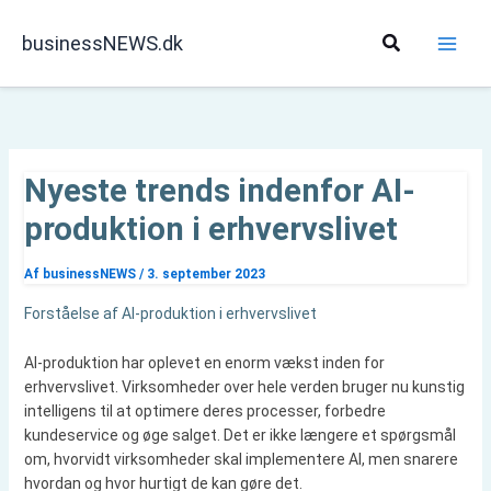
Gå
til
Søg
businessNEWS.dk
indholdet
Nyeste trends indenfor AI-
produktion i erhvervslivet
Af
businessNEWS
/
3. september 2023
Forståelse af AI-produktion i erhvervslivet
AI-produktion har oplevet en enorm vækst inden for
erhvervslivet. Virksomheder over hele verden bruger nu kunstig
intelligens til at optimere deres processer, forbedre
kundeservice og øge salget. Det er ikke længere et spørgsmål
om, hvorvidt virksomheder skal implementere AI, men snarere
hvordan og hvor hurtigt de kan gøre det.