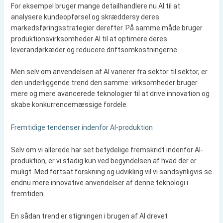
For eksempel bruger mange detailhandlere nu AI til at
analysere kundeopførsel og skræddersy deres
markedsføringsstrategier derefter. På samme måde bruger
produktionsvirksomheder AI til at optimere deres
leverandørkæder og reducere driftsomkostningerne.
Men selv om anvendelsen af ​​AI varierer fra sektor til sektor, er
den underliggende trend den samme: virksomheder bruger
mere og mere avancerede teknologier til at drive innovation og
skabe konkurrencemæssige fordele.
Fremtidige tendenser indenfor AI-produktion
Selv om vi allerede har set betydelige fremskridt indenfor AI-
produktion, er vi stadig kun ved begyndelsen af ​​hvad der er
muligt. Med fortsat forskning og udvikling vil vi sandsynligvis se
endnu mere innovative anvendelser af denne teknologi i
fremtiden.
En sådan trend er stigningen i brugen af ​​AI drevet