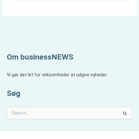
Om businessNEWS
Vi gør det let for virksomheder at udgive nyheder.
Søg
S
ø
g
e
f