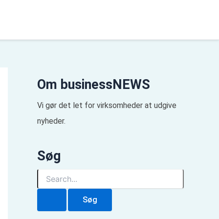
Om businessNEWS
Vi gør det let for virksomheder at udgive
nyheder.
Søg
S
ø
g
e
f