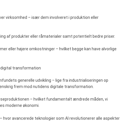
hver virksomhed – især dem involveret i produktion eller
ing af produkter eller råmaterialer samt potentielt bedre priser.
lemer eller højere omkostninger – hvilket begge kan have alvorlige
l digital transformation
ndets generelle udvikling – lige fra industrialiseringen op
denskrig frem mod nutidens digitale transformation.
asseproduktionen – hvilket fundamentalt ændrede måden, vi
ores moderne økonomi.
n – hvor avancerede teknologier som AI revolutionerer alle aspekter
.