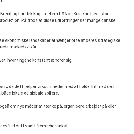
et
rexit og handelskrige mellem USA og Kina kan have stor
roduktion. På trods af disse udfordringer ser mange danske
.
ekse økonomiske landskaber afhænger ofte af deres strategiske
rede markedsvilkår.
ivet, hvor tingene konstant ændrer sig.
rvsliv, da det hjælper virksomheder med at holde trit med den
både lokale og globale spillere.
r også om nye måder at tænke på, organisere arbejdet på eller
ccesfuld drift samt fremtidig vækst.