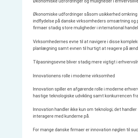
Økonomiske udfordringer og muligheder i erhvervsliv
Økonomiske udfordringer såsom usikkerhed omkring B
indflydelse på danske virksomheders omsætning og p
firmaer stadig store muligheder i international handel
Virksomhedernes evne til at navigere i disse kompl
planlægning samt evnen til hurtigt at reagere på ænd
Tilpasningsevne bliver stadig mere vigtigt i erhvervsl
Innovationens rolle i moderne virksomhed
Innovation spiller en afgørende rolle i moderne erhve
hastige teknologiske udvikling samt konkurrencen fra 
Innovation handler ikke kun om teknologi; det handle
interagere med kunderne på.
For mange danske firmaer er innovation nøglen til su