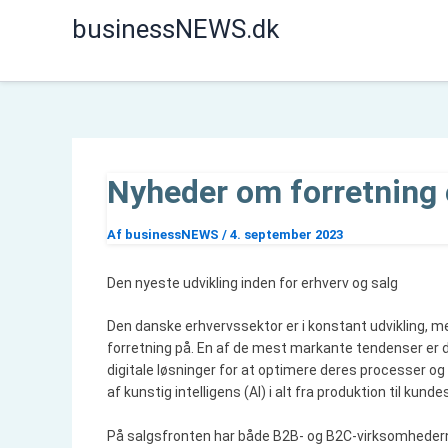
Gå
businessNEWS.dk
til
indholdet
Nyheder om forretning o
Af
businessNEWS
/
4. september 2023
Den nyeste udvikling inden for erhverv og salg
Den danske erhvervssektor er i konstant udvikling, me
forretning på. En af de mest markante tendenser er d
digitale løsninger for at optimere deres processer og 
af kunstig intelligens (AI) i alt fra produktion til kunde
På salgsfronten har både B2B- og B2C-virksomhederne