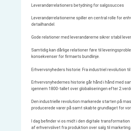
Leverandørrelationers betydning for salgssucces
Leverandørrelationerne spiller en central rolle for en
detailhandel.
Gode relationer med leverandørerne sikrer stabil lever
Samtidig kan dårlige relationer føre til leveringsprob
konsekvenser for firmaets bundlinje.
Erhvervsnyheders historie: Fra industriel revolution ti
Erhvervsnyhedernes historie går hånd i hånd med samfu
igennem 1800-tallet over globaliseringen efter 2.ver
Den industrielle revolution markerede starten på m
producerede varer på samt skabte grundlaget for v
I dag befinder vi os midt i den digitale transformatio
af erhvervslivet fra produktion over salg til marketing