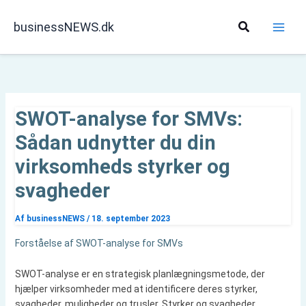
Gå
til
Søg
businessNEWS.dk
indholdet
SWOT-analyse for SMVs:
Sådan udnytter du din
virksomheds styrker og
svagheder
Af
businessNEWS
/
18. september 2023
Forståelse af SWOT-analyse for SMVs
SWOT-analyse er en strategisk planlægningsmetode, der
hjælper virksomheder med at identificere deres styrker,
svagheder, muligheder og trusler. Styrker og svagheder