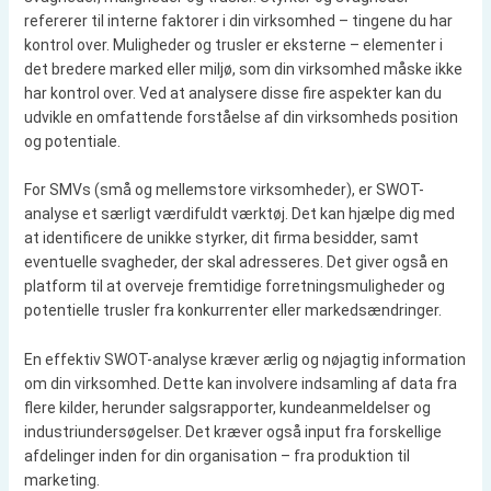
refererer til interne faktorer i din virksomhed – tingene du har
kontrol over. Muligheder og trusler er eksterne – elementer i
det bredere marked eller miljø, som din virksomhed måske ikke
har kontrol over. Ved at analysere disse fire aspekter kan du
udvikle en omfattende forståelse af din virksomheds position
og potentiale.
For SMVs (små og mellemstore virksomheder), er SWOT-
analyse et særligt værdifuldt værktøj. Det kan hjælpe dig med
at identificere de unikke styrker, dit firma besidder, samt
eventuelle svagheder, der skal adresseres. Det giver også en
platform til at overveje fremtidige forretningsmuligheder og
potentielle trusler fra konkurrenter eller markedsændringer.
En effektiv SWOT-analyse kræver ærlig og nøjagtig information
om din virksomhed. Dette kan involvere indsamling af data fra
flere kilder, herunder salgsrapporter, kundeanmeldelser og
industriundersøgelser. Det kræver også input fra forskellige
afdelinger inden for din organisation – fra produktion til
marketing.