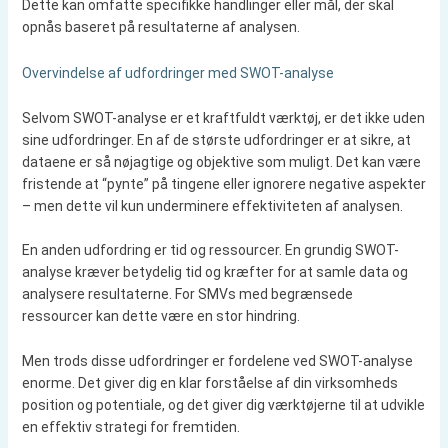
Dette kan omfatte specifikke handlinger eller mål, der skal
opnås baseret på resultaterne af analysen.
Overvindelse af udfordringer med SWOT-analyse
Selvom SWOT-analyse er et kraftfuldt værktøj, er det ikke uden
sine udfordringer. En af de største udfordringer er at sikre, at
dataene er så nøjagtige og objektive som muligt. Det kan være
fristende at “pynte” på tingene eller ignorere negative aspekter
– men dette vil kun underminere effektiviteten af analysen.
En anden udfordring er tid og ressourcer. En grundig SWOT-
analyse kræver betydelig tid og kræfter for at samle data og
analysere resultaterne. For SMVs med begrænsede
ressourcer kan dette være en stor hindring.
Men trods disse udfordringer er fordelene ved SWOT-analyse
enorme. Det giver dig en klar forståelse af din virksomheds
position og potentiale, og det giver dig værktøjerne til at udvikle
en effektiv strategi for fremtiden.