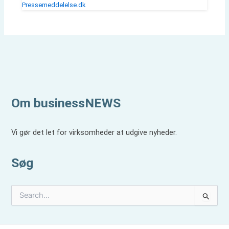
Pressemeddelelse.dk
Om businessNEWS
Vi gør det let for virksomheder at udgive nyheder.
Søg
S
ø
g
e