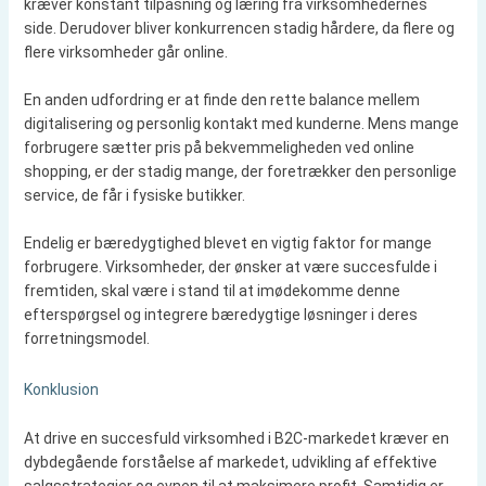
kræver konstant tilpasning og læring fra virksomhedernes
side. Derudover bliver konkurrencen stadig hårdere, da flere og
flere virksomheder går online.
En anden udfordring er at finde den rette balance mellem
digitalisering og personlig kontakt med kunderne. Mens mange
forbrugere sætter pris på bekvemmeligheden ved online
shopping, er der stadig mange, der foretrækker den personlige
service, de får i fysiske butikker.
Endelig er bæredygtighed blevet en vigtig faktor for mange
forbrugere. Virksomheder, der ønsker at være succesfulde i
fremtiden, skal være i stand til at imødekomme denne
efterspørgsel og integrere bæredygtige løsninger i deres
forretningsmodel.
Konklusion
At drive en succesfuld virksomhed i B2C-markedet kræver en
dybdegående forståelse af markedet, udvikling af effektive
salgsstrategier og evnen til at maksimere profit. Samtidig er