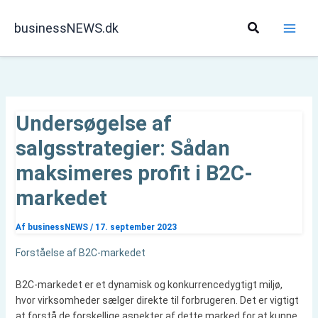
Gå
til
Søg
businessNEWS.dk
indholdet
Undersøgelse af
salgsstrategier: Sådan
maksimeres profit i B2C-
markedet
Af
businessNEWS
/
17. september 2023
Forståelse af B2C-markedet
B2C-markedet er et dynamisk og konkurrencedygtigt miljø,
hvor virksomheder sælger direkte til forbrugeren. Det er vigtigt
at forstå de forskellige aspekter af dette marked for at kunne