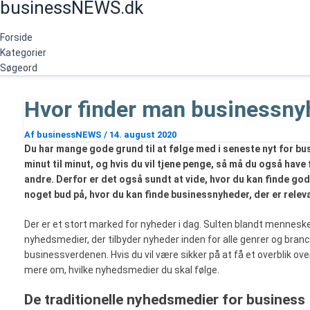
businessNEWS.dk
Gå
Søg
til
indholdet
Forside
Kategorier
Søgeord
Hvor finder man businessny
Af
businessNEWS
/
14. august 2020
Du har mange gode grund til at følge med i seneste nyt for b
minut til minut, og hvis du vil tjene penge, så må du også have 
andre. Derfor er det også sundt at vide, hvor du kan finde go
noget bud på, hvor du kan finde businessnyheder, der er releva
Der er et stort marked for nyheder i dag. Sulten blandt menneske
nyhedsmedier, der tilbyder nyheder inden for alle genrer og branc
businessverdenen. Hvis du vil være sikker på at få et overblik ove
mere om, hvilke nyhedsmedier du skal følge.
De traditionelle nyhedsmedier for business