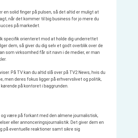
e
r
 solid finger på pulsen, så det altid er muligt at
:
gt, når det kommer til big business for jo mere du
å succes på markedet.
 specifik orienteret mod at holde dig underrettet
lger dem, så giver du dig selv et godt overblik over de
n som virksomhed får sit navn i de medier, er man
ler.
aviser. På TV kan du altid slå over på TV2 News, hvis du
, men deres fokus ligger på erhvervslivet og politik,
den kørende på kontoret i baggrunden.
 og være på forkant med den almene journalistisk,
er eller annonceringsjournalistik. Det giver dem en
g på eventuelle reaktioner samt sikre sig