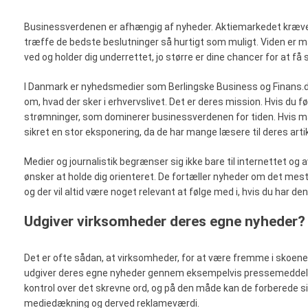
Businessverdenen er afhængig af nyheder. Aktiemarkedet kræver en
træffe de bedste beslutninger så hurtigt som muligt. Viden er ma
ved og holder dig underrettet, jo større er dine chancer for at f
I Danmark er nyhedsmedier som Berlingske Business og Finans.dk
om, hvad der sker i erhvervslivet. Det er deres mission. Hvis du fø
strømninger, som dominerer businessverdenen for tiden. Hvis ma
sikret en stor eksponering, da de har mange læsere til deres artik
Medier og journalistik begrænser sig ikke bare til internettet og 
ønsker at holde dig orienteret. De fortæller nyheder om det meste
og der vil altid være noget relevant at følge med i, hvis du har 
Udgiver virksomheder deres egne nyheder?
Det er ofte sådan, at virksomheder, for at være fremme i skoene
udgiver deres egne nyheder gennem eksempelvis pressemeddelels
kontrol over det skrevne ord, og på den måde kan de forberede si
mediedækning og derved reklameværdi.