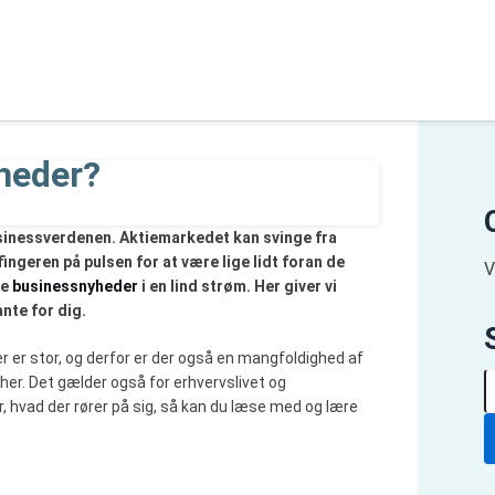
heder?
usinessverdenen. Aktiemarkedet kan svinge fra
fingeren på pulsen for at være lige lidt foran de
V
de
businessnyheder
i en lind strøm. Her giver vi
nte for dig.
r er stor, og derfor er der også en mangfoldighed af
S
her. Det gælder også for erhvervslivet og
ø
r, hvad der rører på sig, så kan du læse med og lære
g
e
f
t