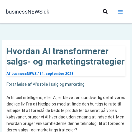
Gå
til
Søg
businessNEWS.dk
indholdet
Hvordan AI transformerer
salgs- og marketingstrategier
Af
businessNEWS
/
14. september 2023
Forståelse af AI’s rolle i salg og marketing
Artificiel intelligens, eller AI, er blevet en uundværlig del af vores
daglige liv. Fra at hjælpe os med at finde den hurtigste rute til
arbejde til at foreslå de bedste produkter baseret på vores
købsvaner, bruger vi AI hver dag uden engang at indse det. Men
hvordan bruger virksomhederne denne teknologi til at forbedre
deres salgs- og marketingstrategier?