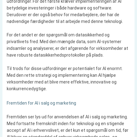
udfordringer. For det første kræver implementeringen af AI
betydelige investeringer i både hardware og software.
Derudover er der også behov for medarbejdere, der har de
nødvendige færdigheder til at arbejde med denne teknologi.
For det andet er der spørgsmål om datasikkerhed og
privatlivets fred. Med den mængde data, som AI-systemer
indsamler og analyserer, er det afgørende for virksomheder at
have robuste datasikkerhedsprotokoller på plads.
Til trods for disse udfordringer er potentialet for AI enormt.
Med den rette strategi og implementering kan AI hjælpe
virksomheder med at blive mere effektive, innovative og
konkurrencedygtige.
Fremtiden for AI i salg og marketing
Fremtiden ser lys ud for anvendelsen af AI i salg og marketing.
Med fortsatte fremskridt inden for teknologi og en stigende
accept af AI i erhvervslivet, er det kun et spørgsmål om tid, før
AI bliver en standarddel af enhver virksomheds salgs- og