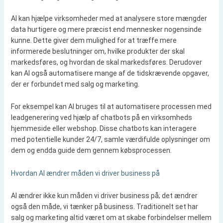
AI kan hjælpe virksomheder med at analysere store mængder
data hurtigere og mere præcist end mennesker nogensinde
kunne. Dette giver dem mulighed for at træffe mere
informerede beslutninger om, hvilke produkter der skal
markedsføres, og hvordan de skal markedsføres. Derudover
kan AI også automatisere mange af de tidskrævende opgaver,
der er forbundet med salg og marketing.
For eksempel kan AI bruges til at automatisere processen med
leadgenerering ved hjælp af chatbots på en virksomheds
hjemmeside eller webshop. Disse chatbots kan interagere
med potentielle kunder 24/7, samle værdifulde oplysninger om
dem og endda guide dem gennem købsprocessen.
Hvordan AI ændrer måden vi driver business på
AI ændrer ikke kun måden vi driver business på; det ændrer
også den måde, vi tænker på business. Traditionelt set har
salg og marketing altid været om at skabe forbindelser mellem