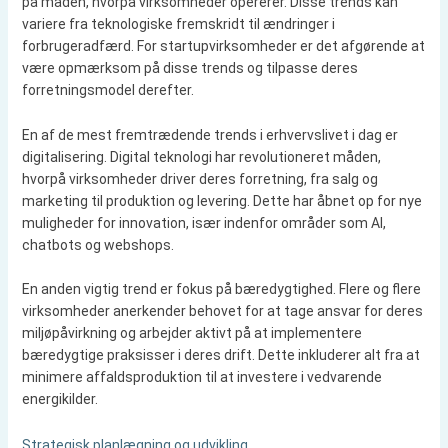
på måden, hvorpå virksomheder opererer. Disse trends kan
variere fra teknologiske fremskridt til ændringer i
forbrugeradfærd. For startupvirksomheder er det afgørende at
være opmærksom på disse trends og tilpasse deres
forretningsmodel derefter.
En af de mest fremtrædende trends i erhvervslivet i dag er
digitalisering. Digital teknologi har revolutioneret måden,
hvorpå virksomheder driver deres forretning, fra salg og
marketing til produktion og levering. Dette har åbnet op for nye
muligheder for innovation, især indenfor områder som AI,
chatbots og webshops.
En anden vigtig trend er fokus på bæredygtighed. Flere og flere
virksomheder anerkender behovet for at tage ansvar for deres
miljøpåvirkning og arbejder aktivt på at implementere
bæredygtige praksisser i deres drift. Dette inkluderer alt fra at
minimere affaldsproduktion til at investere i vedvarende
energikilder.
Strategisk planlægning og udvikling