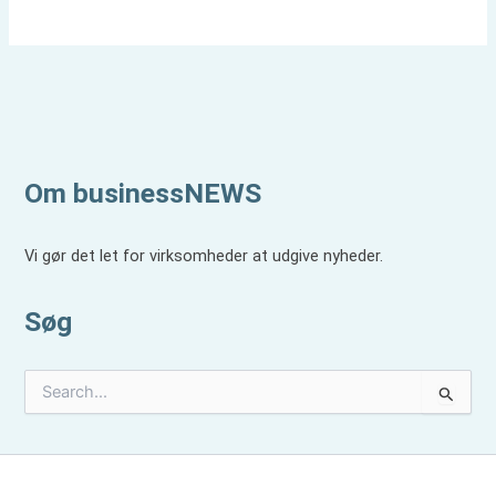
Om businessNEWS
Vi gør det let for virksomheder at udgive nyheder.
Søg
S
ø
g
e
f
t